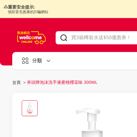
重要安全提示:
慎防冒充惠康的詐騙網站
V
alid Until 30 June 2026
分類
斧頭牌泡沫洗手液蜜桃櫻花味 300ML
首頁
>