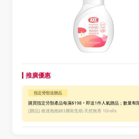
推廣優惠
指定分類送贈品
購買指定分類產品每滿$198，即送1件人氣贈品；數量有
[贈品]
維達抱抱綿3層衛生紙-天然無香 10rolls