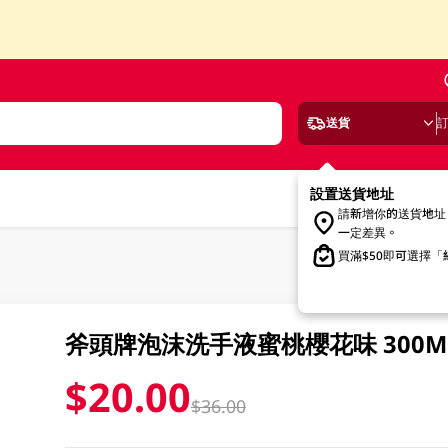
送貨
設置送貨地址
請新增你的送貨地址
一定差異。
買滿$50即可選擇
斧頭牌泡沫洗手液蜜桃櫻花味 300M
$20.00
$36.00