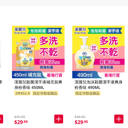
專
潔麗兒殺菌潔手液補充裝爽
潔麗兒泡沫殺菌潔手液爽身
身粉香味 450ML
粉香味 490ML
2件$52.9
指定分類送贈品
指定分類送贈品
$35.00
$46.00
$29
$29
.90
.90