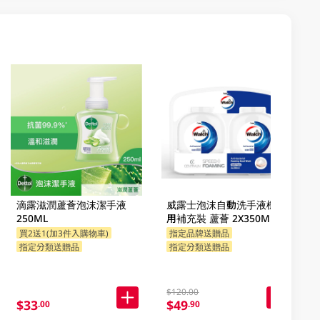
滴露滋潤蘆薈泡沫潔手液
威露士泡沫自動洗手液機專
250ML
用補充裝 蘆薈 2X350ML
買2送1(加3件入購物車)
指定品牌送贈品
指定分類送贈品
指定分類送贈品
$120.00
$33
$49
.00
.90