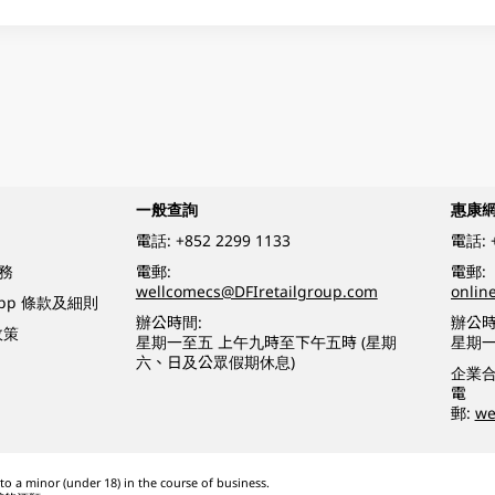
一般查詢
惠康
電話:
+852 2299 1133
電話:
務
電郵:
電郵:
wellcomecs@DFIretailgroup.com
onlin
App 條款及細則
辦公時間:
辦公時
政策
星期一至五 上午九時至下午五時 (星期
星期一
六、日及公眾假期休息)
企業
電
郵:
we
o a minor (under 18) in the course of business.