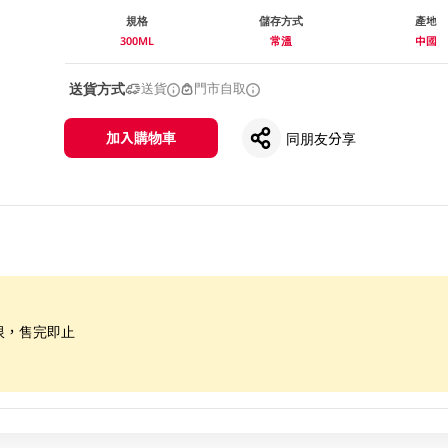
規格
儲存方式
產地
300ML
常溫
中國
送貨方式
送貨
門市自取
加入購物車
同朋友分享
限，售完即止