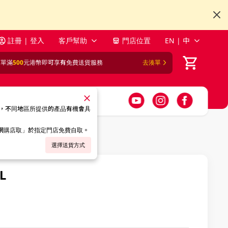
註冊 | 登入
客戶幫助
門店位置
EN | 中
訂單滿
500
元港幣即可享有免費送貨服務
去湊單
，不同地區所提供的產品有機會具
「網購店取」於指定門店免費自取。
選擇送貨方式
L