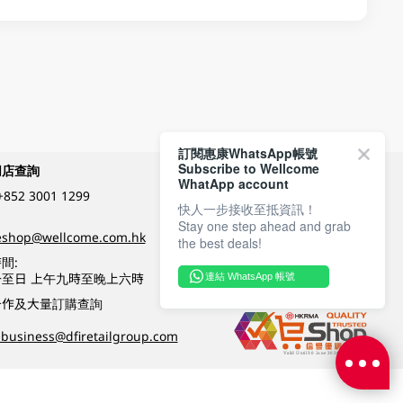
訂閱惠康WhatsApp帳號
Subscribe to Wellcome
網店查詢
付款方式
WhatApp account
+852 3001 1299
快人一步接收至抵資訊！
Stay one step ahead and grab
關注我們
eshop@wellcome.com.hk
the best deals!
間:
至日 上午九時至晚上六時
連結 WhatsApp 帳號
優質纲店認證
合作及大量訂購查詢
business@dfiretailgroup.com