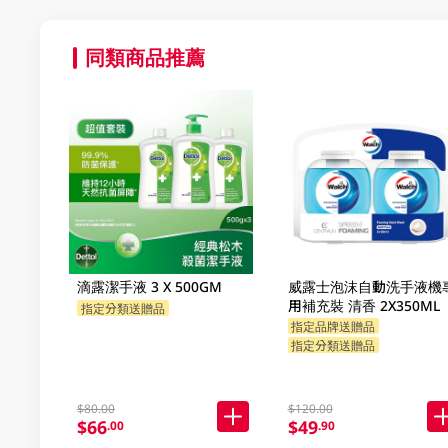
同類商品推薦
滴露潔手液 3 X 500GM
威露士泡沫自動洗手液機
用補充裝 清香 2X350ML
指定分類送贈品
指定品牌送贈品
指定分類送贈品
$80.00
$120.00
$66
$49
.00
.90