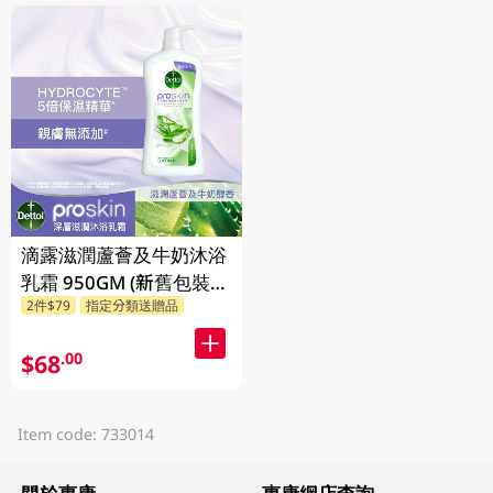
滴露滋潤蘆薈及牛奶沐浴
乳霜 950GM (新舊包裝隨
2件$79
指定分類送贈品
機發貨)
$68
.00
Item code: 733014