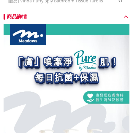
[贈品]
Vinda Puffy 3ply Bathroom Tissue 10rolls
x1
商品詳情