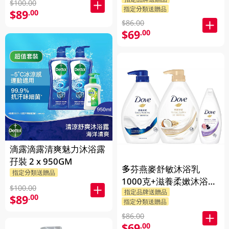
嫰沐浴乳 1000克 + 隨機
$100.00
指定分類送贈品
贈品 200克
$89
.00
$86.00
$69
.00
滴露滴露清爽魅力沐浴露
孖裝 2 x 950GM
多芬燕麥舒敏沐浴乳
指定分類送贈品
1000克+滋養柔嫰沐浴乳
$100.00
指定品牌送贈品
1000克+Dove沐浴乳200
$89
.00
指定分類送贈品
克 (隨機發送) 1PK
$86.00
$69
.00