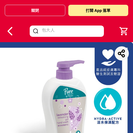
關閉
打開 App 落單
V
alid Until 30 June 2026