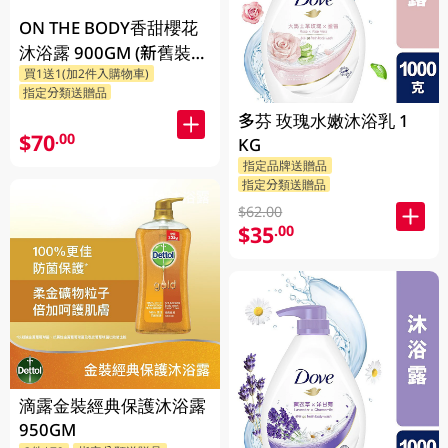
ON THE BODY香甜櫻花
沐浴露 900GM (新舊裝隨
買1送1(加2件入購物車)
機發貨)
指定分類送贈品
多芬 玫瑰水嫩沐浴乳 1
$70
.00
KG
指定品牌送贈品
指定分類送贈品
$62.00
$35
.00
滴露金裝經典保護沐浴露
950GM