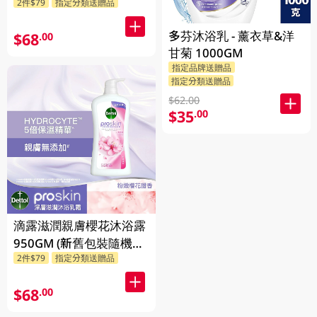
2件$79
指定分類送贈品
多芬沐浴乳 - 薰衣草&洋
$68
.00
甘菊 1000GM
指定品牌送贈品
指定分類送贈品
$62.00
$35
.00
滴露滋潤親膚櫻花沐浴露
950GM (新舊包裝隨機發
2件$79
指定分類送贈品
貨)
$68
.00