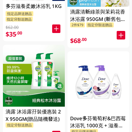
多芬滋養柔嫩沐浴乳 1KG
滴露清新綠茶與茉莉花香
指定品牌送贈品
沐浴露 950GM (新舊包裝
指定分類送贈品
2件$79
指定分類送贈品
隨機發貨)
$62.00
$35
.00
$68
.00
滴露 沐浴露孖裝優惠裝 2
Dove多芬葡萄籽&巴西莓
X 950GM(贈品隨機發送)
沐浴乳 1000克 + 滋養柔
指定分類送贈品
指定品牌送贈品