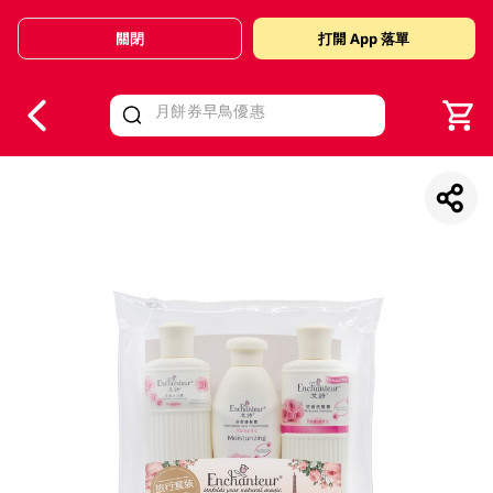
關閉
打開 App 落單
V
alid Until 30 June 2026