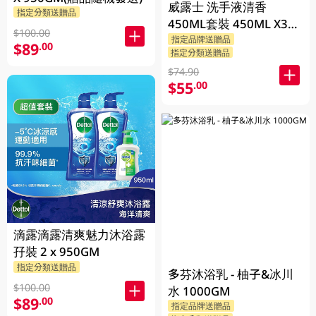
威露士 洗手液清香
指定分類送贈品
450ML套裝 450ML X3
$100.00
BP
指定品牌送贈品
$89
.00
指定分類送贈品
$74.90
$55
.00
滴露滴露清爽魅力沐浴露
孖裝 2 x 950GM
指定分類送贈品
多芬沐浴乳 - 柚子&冰川
$100.00
水 1000GM
$89
.00
指定品牌送贈品