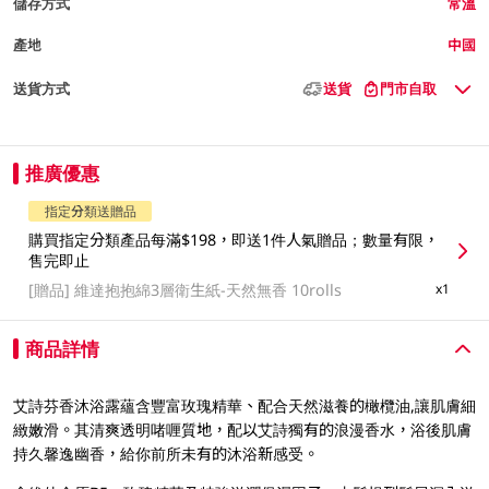
儲存方式
常溫
產地
中國
送貨方式
送貨
門市自取
推廣優惠
指定分類送贈品
購買指定分類產品每滿$198，即送1件人氣贈品；數量有限，
售完即止
[贈品]
維達抱抱綿3層衛生紙-天然無香 10rolls
x1
商品詳情
艾詩芬香沐浴露蘊含豐富玫瑰精華、配合天然滋養的橄欖油,讓肌膚細
緻嫩滑。其清爽透明啫喱質地，配以艾詩獨有的浪漫香水，浴後肌膚
持久馨逸幽香，給你前所未有的沐浴新感受。