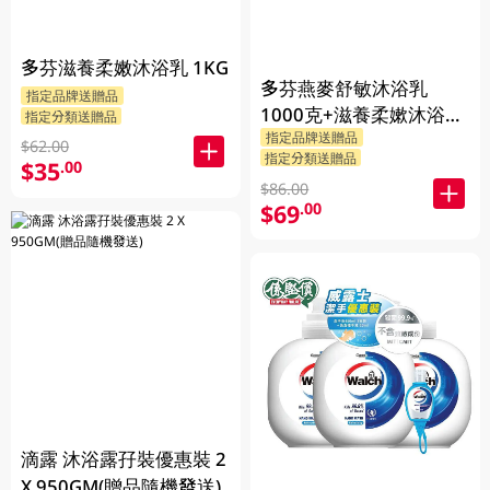
多芬滋養柔嫩沐浴乳 1KG
多芬燕麥舒敏沐浴乳
指定品牌送贈品
1000克+滋養柔嫰沐浴乳
指定分類送贈品
指定品牌送贈品
1000克+Dove沐浴乳200
$62.00
指定分類送贈品
$35
克 (隨機發送) 1PK
.00
$86.00
$69
.00
滴露 沐浴露孖裝優惠裝 2
X 950GM(贈品隨機發送)