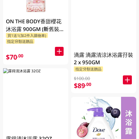
ON THE BODY香甜櫻花
沐浴露 900GM (新舊裝隨
買1送1(加2件入購物車)
機發貨)
指定分類送贈品
滴露 滴露清涼沐浴露孖裝
$70
.00
2 x 950GM
指定分類送贈品
$100.00
$89
.00
露得清沐浴露 32OZ