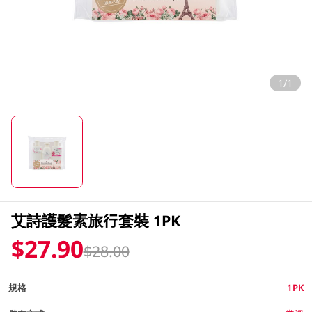
1/1
艾詩護髮素旅行套裝 1PK
$27.90
$28.00
規格
1PK