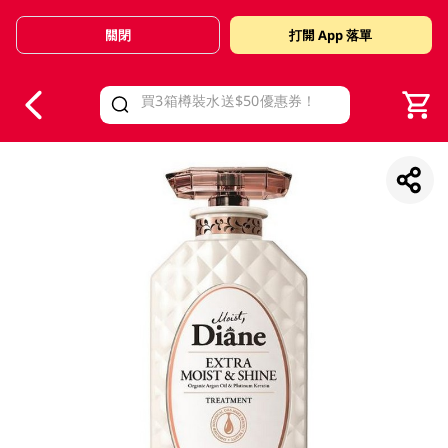
關閉
打開 App 落單
V
alid Until 30 June 2026