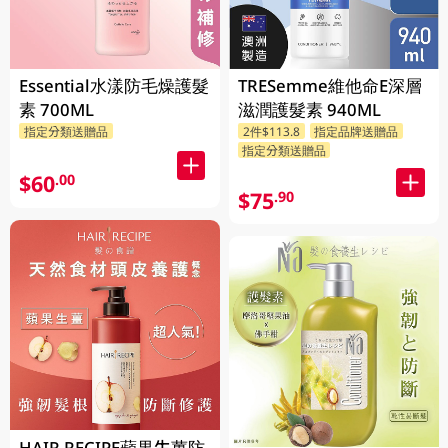
Essential水漾防毛燥護髮
TRESemme維他命E深層
素 700ML
滋潤護髮素 940ML
指定分類送贈品
2件$113.8
指定品牌送贈品
指定分類送贈品
$60
.00
$75
.90
HAIR RECIPE蘋果生薑防