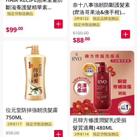
奈十八本強韌防斷護髮素
斷滋養護髮精華素
(犘洛哥果油&佛手柑)
指定分類送贈品
530GM
2件$132
指定品牌送贈品
550ML
指定分類送贈品
$99
.00
$100.00
$88
.00
位元堂防掉強韌洗髲露
750ML
呂韓方修護潤髪乳(受損
2件$117
指定分類送贈品
髮質適用) 480ML
$98.00
2件$114
指定分類送贈品