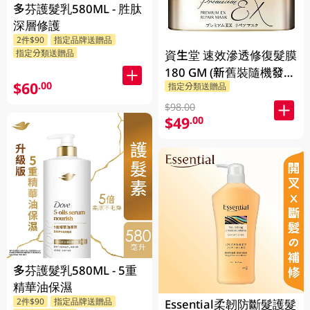
多芬護髮乳580ML - 胜肽
深層修護
2件$90
指定品牌送贈品
資生堂 速效滲透修復髮膜
指定分類送贈品
180 GM (新舊裝隨機發
$60
.00
指定分類送贈品
貨)
$98.00
$49
.00
多芬護髮乳580ML - 5重
精華油保濕
2件$90
指定品牌送贈品
Essential柔韌防斷髮護髮