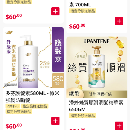
指定分類送贈品
素 700ML
指定分類送贈品
$60
.00
$60
.00
多芬護髮素580ML - 微米
強韌防斷髮
潘婷絲質順滑潤髮精華素
2件$90
指定品牌送贈品
650GM
指定分類送贈品
指定分類送贈品
$60
.00
.90