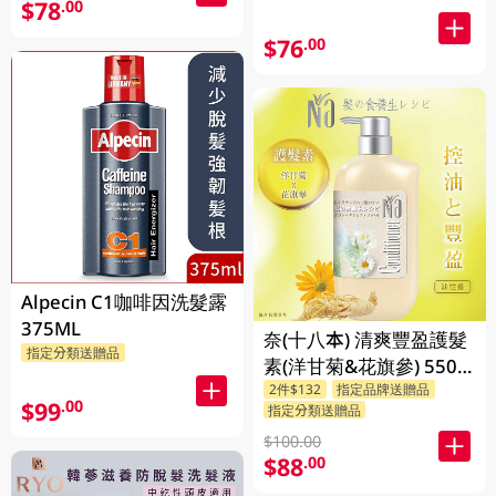
$78
.00
$76
.00
Alpecin C1咖啡因洗髮露
375ML
奈(十八本) 清爽豐盈護髮
指定分類送贈品
素(洋甘菊&花旗參) 550
2件$132
指定品牌送贈品
ML
$99
.00
指定分類送贈品
$100.00
$88
.00