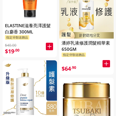
ELASTINE滋養亮澤護髮
白麝香 300ML
指定分類送贈品
潘婷乳液修護潤髮精華素
$40.00
650GM
$19
.00
指定分類送贈品
$64
.90