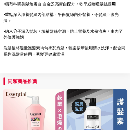
•獨有科研美髮角蛋白:白金盈亮蛋白配方，乾旱或暗啞髮絲適用
•重點深入滋養髮絲內部結構，平衡髮絲內外營養，令髮絲回復光
澤。
•納米分子深入髮芯，填補髮絲空洞，防止營養及水份流失，由內至
外修護強韌
洗髮後將適量護髮素均勻塗於秀髮，輕柔按摩後用清水洗淨。配合同
系列洗髮露使用，秀髮更健康潤澤
同類商品推薦