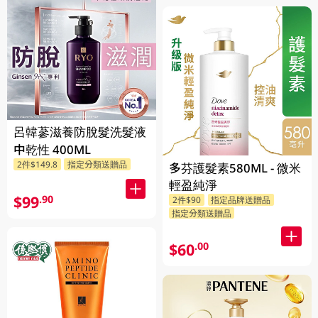
呂韓蔘滋養防脫髮洗髮液
中乾性 400ML
2件$149.8
指定分類送贈品
多芬護髮素580ML - 微米
輕盈純淨
$99
.90
2件$90
指定品牌送贈品
指定分類送贈品
$60
.00