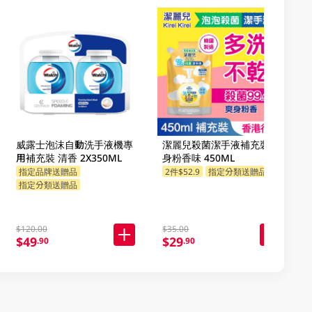
威露士泡沫自動洗手液機專
潔麗兒殺菌潔手液補充裝爽
用補充裝 清香 2X350ML
身粉香味 450ML
指定品牌送贈品
2件$52.9
指定分類送贈品
指定分類送贈品
$120.00
$35.00
$49
$29
.90
.90