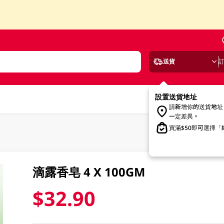
送貨
設置送貨地址
請新增你的送貨地址
一定差異。
買滿$50即可選擇
滴露香皂 4 X 100GM
$32.90