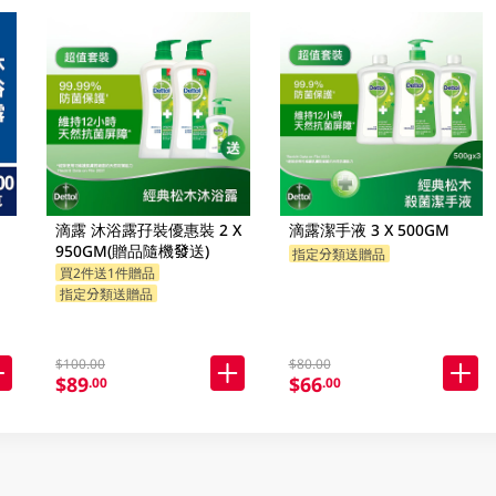
滴露 沐浴露孖裝優惠裝 2 X
滴露潔手液 3 X 500GM
950GM(贈品隨機發送)
指定分類送贈品
買2件送1件贈品
指定分類送贈品
$100.00
$80.00
$89
$66
.00
.00