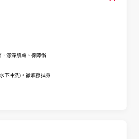
菌，潔淨肌膚、保障衛
水下冲洗)。徹底擦拭身