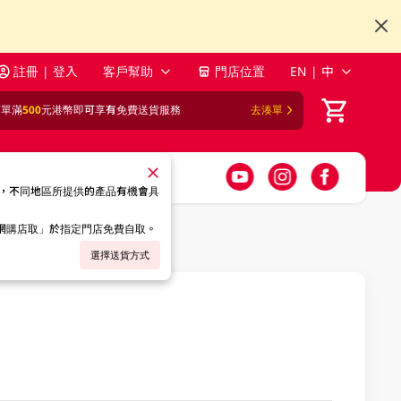
註冊 | 登入
客戶幫助
門店位置
EN | 中
訂單滿
500
元港幣即可享有免費送貨服務
去湊單
，不同地區所提供的產品有機會具
「網購店取」於指定門店免費自取。
選擇送貨方式