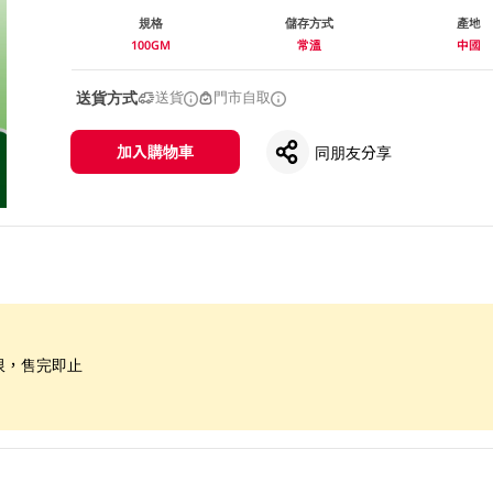
規格
儲存方式
產地
100GM
常溫
中國
送貨方式
送貨
門市自取
加入購物車
同朋友分享
限，售完即止