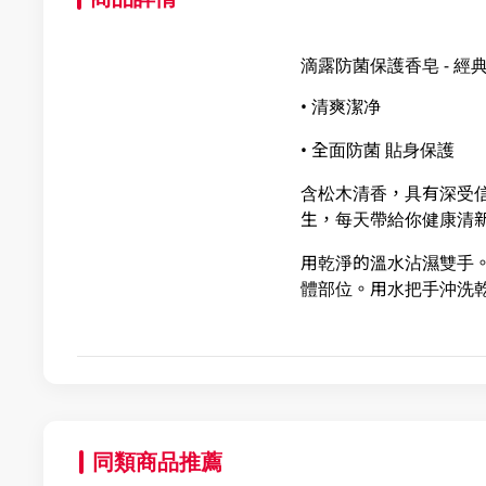
滴露防菌保護香皂 - 經
• 清爽潔净
• 全面防菌 貼身保護
含松木清香，具有深受
生，每天帶給你健康清
用乾淨的溫水沾濕雙手。
體部位。用水把手沖洗
同類商品推薦