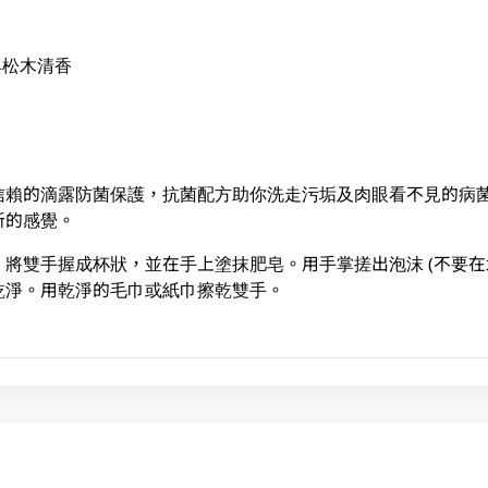
典松木清香
信賴的滴露防菌保護，抗菌配方助你洗走污垢及肉眼看不見的病
新的感覺。
將雙手握成杯狀，並在手上塗抹肥皂。用手掌搓出泡沫 (不要在
乾淨。用乾淨的毛巾或紙巾擦乾雙手。