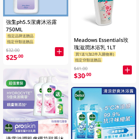
強生ph5.5潔膚沐浴露
750ML
指定品牌送贈品
Meadows Essentials玫
指定分類送贈品
瑰滋潤沐浴乳 1LT
$32.00
買1送1(加2件入購物車)
$25
.00
指定分類送贈品
$41.00
$30
.00
滴露滋潤親膚櫻花甜香沐