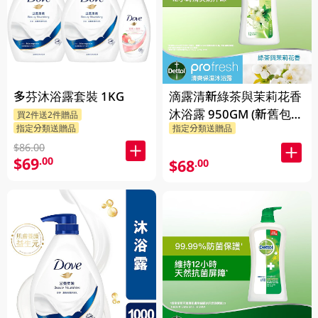
多芬沐浴露套裝 1KG
滴露清新綠茶與茉莉花香
沐浴露 950GM (新舊包裝
買2件送2件贈品
指定分類送贈品
指定分類送贈品
隨機發貨)
$86.00
$69
.00
$68
.00