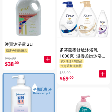
澳寶沐浴露 2LT
多芬燕麥舒敏沐浴乳
指定分類送贈品
1000克+滋養柔嫰沐浴乳
$45.00
買2件送2件贈品
1000克+Dove沐浴乳200
$38
.00
指定分類送贈品
克 (隨機發送) 1PK
$86.00
$69
.00