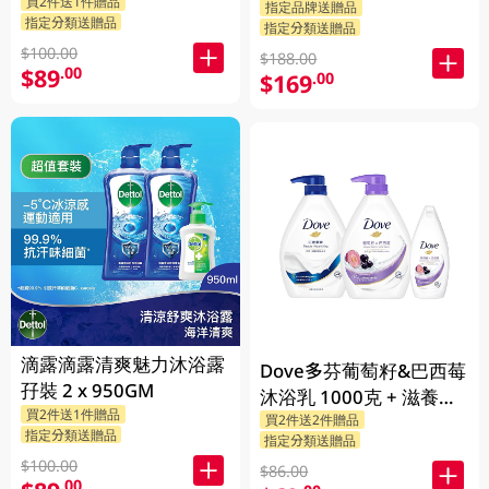
買2件送1件贈品
指定品牌送贈品
指定分類送贈品
指定分類送贈品
$100.00
$188.00
$89
.00
$169
.00
滴露滴露清爽魅力沐浴露
Dove多芬葡萄籽&巴西莓
孖裝 2 x 950GM
沐浴乳 1000克 + 滋養柔
買2件送1件贈品
買2件送2件贈品
嫰沐浴乳 1000克 + 隨機
指定分類送贈品
指定分類送贈品
贈品 200克
$100.00
$86.00
.00