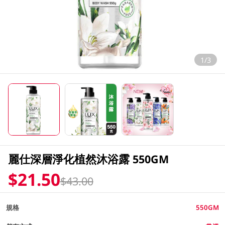
1/3
麗仕深層淨化植然沐浴露 550GM
$21.50
$43.00
規格
550GM