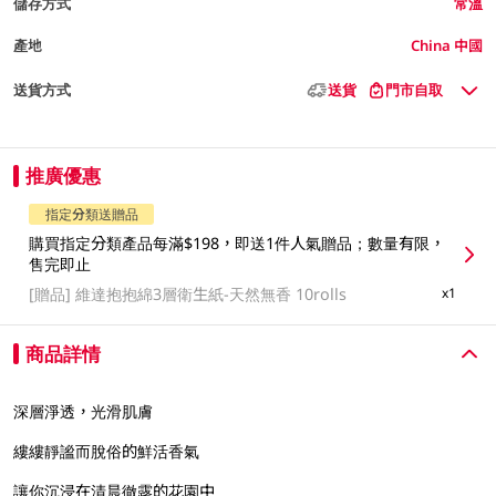
儲存方式
常溫
產地
China 中國
送貨方式
送貨
門市自取
推廣優惠
指定分類送贈品
購買指定分類產品每滿$198，即送1件人氣贈品；數量有限，
售完即止
[贈品]
維達抱抱綿3層衛生紙-天然無香 10rolls
x1
商品詳情
深層淨透，光滑肌膚
縷縷靜謐而脫俗的鮮活香氣
讓你沉浸在清晨徹露的花園中