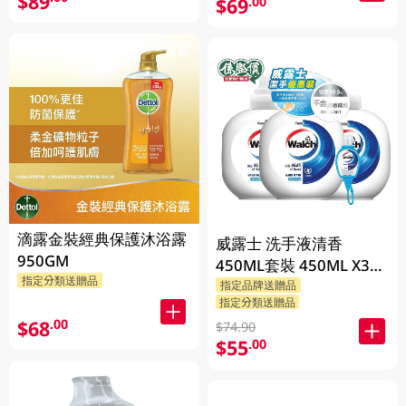
$89
$69
.00
滴露金裝經典保護沐浴露
威露士 洗手液清香
950GM
450ML套裝 450ML X3
指定分類送贈品
BP
指定品牌送贈品
指定分類送贈品
$68
.00
$74.90
$55
.00