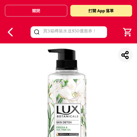
關閉
打開 App 落單
V
alid Until 30 June 2026