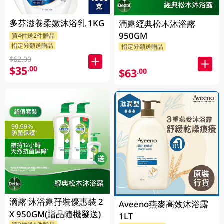
多芬滋養柔嫩沐浴乳 1KG
滴露經典松木沐浴露
950GM
買4件送2件贈品
指定分類送贈品
指定分類送贈品
$62.00
$35
.00
$63
.00
滴露 沐浴露孖裝優惠裝 2
Aveeno燕麥高效沐浴露
X 950GM(贈品隨機發送)
1LT