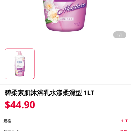
1/1
碧柔素肌沐浴乳水漾柔滑型 1LT
$44.90
規格
1LT