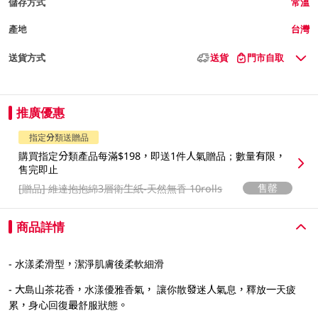
儲存方式
常溫
產地
台灣
送貨方式
送貨
門市自取
推廣優惠
指定分類送贈品
購買指定分類產品每滿$198，即送1件人氣贈品；數量有限，
售完即止
售罄
[贈品]
維達抱抱綿3層衛生紙-天然無香 10rolls
商品詳情
- 水漾柔滑型，潔淨肌膚後柔軟細滑
- 大島山茶花香，水漾優雅香氣， 讓你散發迷人氣息，釋放一天疲
累，身心回復最舒服狀態。