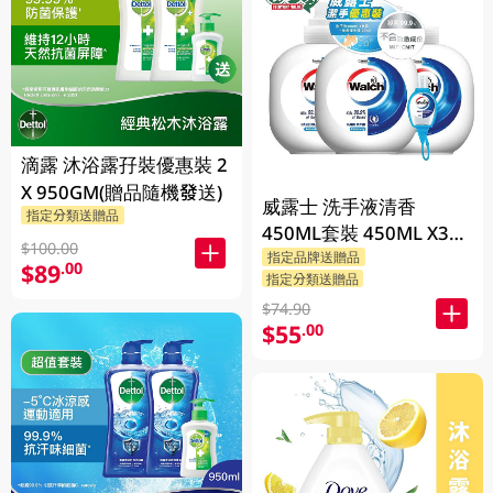
滴露 沐浴露孖裝優惠裝 2
X 950GM(贈品隨機發送)
威露士 洗手液清香
指定分類送贈品
450ML套裝 450ML X3
$100.00
BP
指定品牌送贈品
$89
.00
指定分類送贈品
$74.90
$55
.00