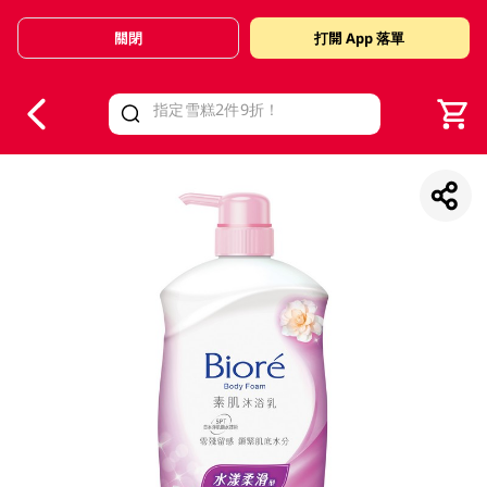
關閉
打開 App 落單
V
alid Until 30 June 2026