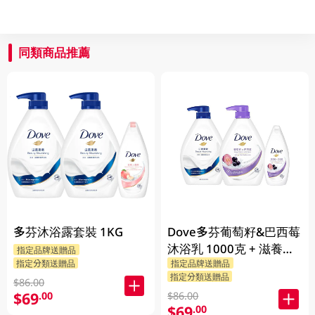
同類商品推薦
多芬沐浴露套裝 1KG
Dove多芬葡萄籽&巴西莓
沐浴乳 1000克 + 滋養柔
指定品牌送贈品
指定分類送贈品
指定品牌送贈品
嫰沐浴乳 1000克 + 隨機
指定分類送贈品
贈品 200克
$86.00
$69
.00
$86.00
$69
.00