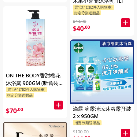
木果小蒼蘭沐浴乳 1LT
買1送1(加2件入購物車)
指定分類送贈品
$43.00
$40
.00
ON THE BODY香甜櫻花
沐浴露 900GM (新舊裝隨
買1送1(加2件入購物車)
機發貨)
指定分類送贈品
滴露 滴露清涼沐浴露孖裝
$70
.00
2 x 950GM
指定分類送贈品
$100.00