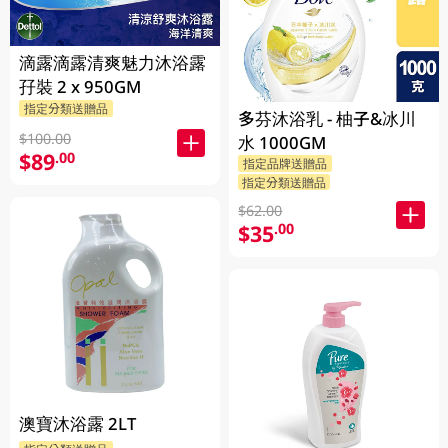
滴露滴露清爽魅力沐浴露
孖裝 2 x 950GM
指定分類送贈品
多芬沐浴乳 - 柚子&冰川
$100.00
水 1000GM
$89
.00
指定品牌送贈品
指定分類送贈品
$62.00
$35
.00
澳寶沐浴露 2LT