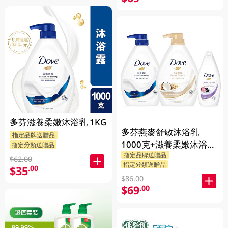
多芬滋養柔嫩沐浴乳 1KG
多芬燕麥舒敏沐浴乳
指定品牌送贈品
1000克+滋養柔嫰沐浴乳
指定分類送贈品
指定品牌送贈品
1000克+Dove沐浴乳200
$62.00
指定分類送贈品
$35
克 (隨機發送) 1PK
.00
$86.00
$69
.00