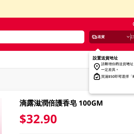
送貨
設置送貨地址
請新增你的送貨地址
一定差異。
買滿$50即可選擇
滴露滋潤倍護香皂 100GM
$32.90