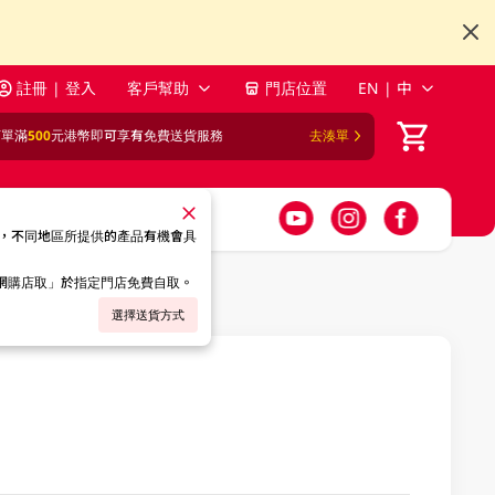
註冊 | 登入
客戶幫助
門店位置
EN | 中
訂單滿
500
元港幣即可享有免費送貨服務
去湊單
，不同地區所提供的產品有機會具
「網購店取」於指定門店免費自取。
選擇送貨方式