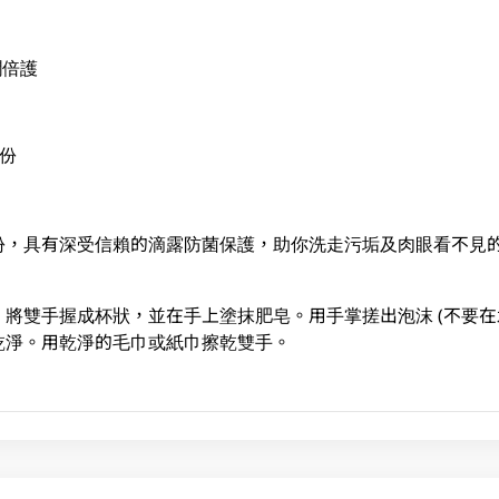
潤倍護
成份
份，具有深受信賴的滴露防菌保護，助你洗走污垢及肉眼看不見
將雙手握成杯狀，並在手上塗抹肥皂。用手掌搓出泡沫 (不要在
乾淨。用乾淨的毛巾或紙巾擦乾雙手。