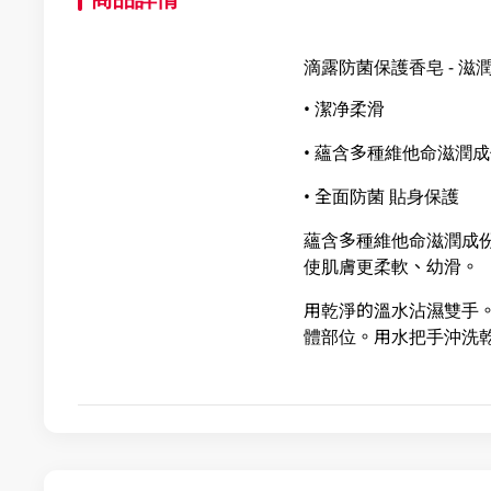
滴露防菌保護香皂 - 滋
• 潔净柔滑
• 蘊含多種維他命滋潤
• 全面防菌 貼身保護
蘊含多種維他命滋潤成
使肌膚更柔軟、幼滑。
用乾淨的溫水沾濕雙手。
體部位。用水把手沖洗