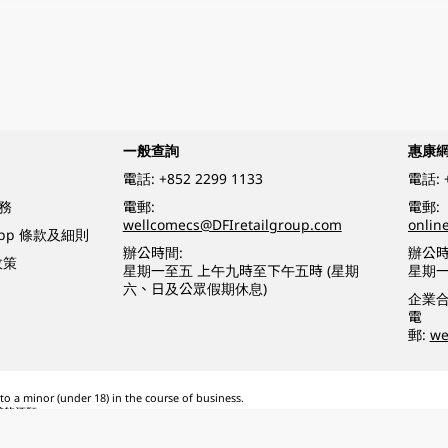
一般查詢
惠康
電話:
+852 2299 1133
電話:
務
電郵:
電郵:
wellcomecs@DFIretailgroup.com
onlin
App 條款及細則
辦公時間:
辦公時
政策
星期一至五 上午九時至下午五時 (星期
星期一
六、日及公眾假期休息)
企業
電
郵:
we
o a minor (under 18) in the course of business.
醉的酒類。
eserved.