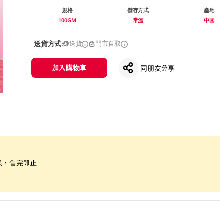
規格
儲存方式
產地
100GM
常溫
中國
送貨方式
送貨
門市自取
加入購物車
同朋友分享
限，售完即止