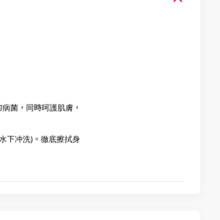
的病菌，同時呵護肌膚，
水下冲洗)。徹底擦拭身