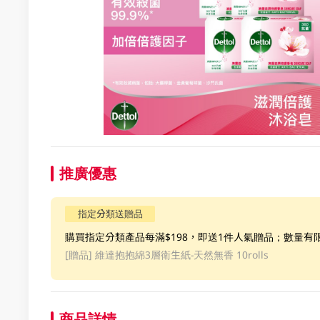
推廣優惠
指定分類送贈品
購買指定分類產品每滿$198，即送1件人氣贈品；數量有
[贈品]
維達抱抱綿3層衛生紙-天然無香 10rolls
商品詳情