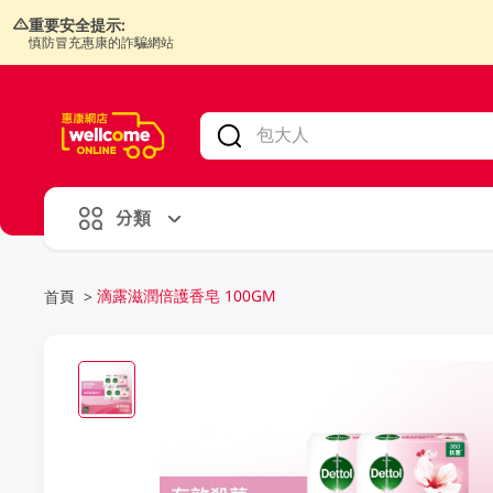
重要安全提示:
慎防冒充惠康的詐騙網站
V
alid Until 30 June 2026
分類
滴露滋潤倍護香皂 100GM
首頁
>