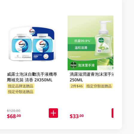
威露士泡沫自動洗手液機專
滴露滋潤蘆薈泡沫潔手液
用補充裝 清香 2X350ML
250ML
指定品牌送贈品
2件$46
指定分類送贈品
指定分類送贈品
$120.00
$68
$33
.00
.00