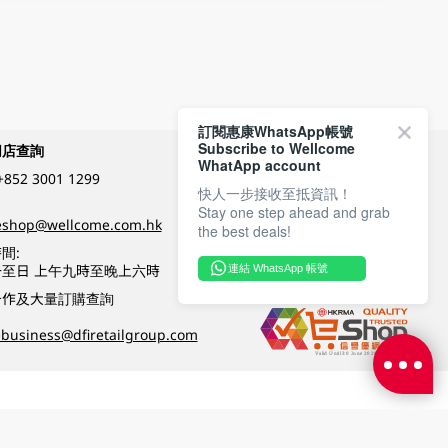
訂閱惠康WhatsApp帳號
Subscribe to Wellcome
網店查詢
付款方式
WhatApp account
+852 3001 1299
快人一步接收至抵資訊！
Stay one step ahead and grab
關注我們
eshop@wellcome.com.hk
the best deals!
間:
至日 上午九時至晚上六時
連結 WhatsApp 帳號
優質纲店認證
合作及大量訂購查詢
business@dfiretailgroup.com
條款及細則
|
私隱政策
|
DFI零售集團