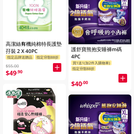
高潔絲有機純棉特長護墊
護舒寶熊抱安睡褲m碼
孖裝 2 X 40PC
4PC
指定品牌送贈品
指定分類88折
買1送1(加2件入購物車)
$55.00
指定分類88折
$49
.90
$40
.00