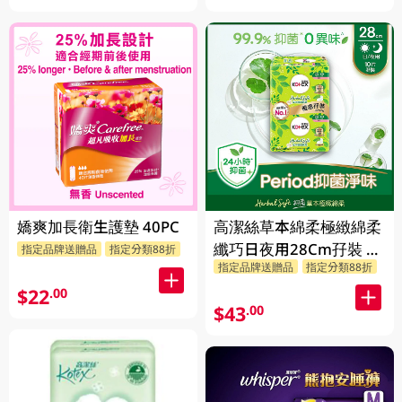
嬌爽加長衛生護墊 40PC
高潔絲草本綿柔極緻綿柔
纖巧日夜用28Cm孖裝 2
指定品牌送贈品
指定分類88折
指定品牌送贈品
指定分類88折
X 10PC
$22
.00
$43
.00