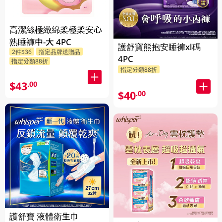
高潔絲極緻綿柔極柔安心
熟睡褲中-大 4PC
護舒寶熊抱安睡褲xl碼
2件$36
指定品牌送贈品
4PC
指定分類88折
指定分類88折
$43
.00
$40
.00
護舒寶 液體衛生巾