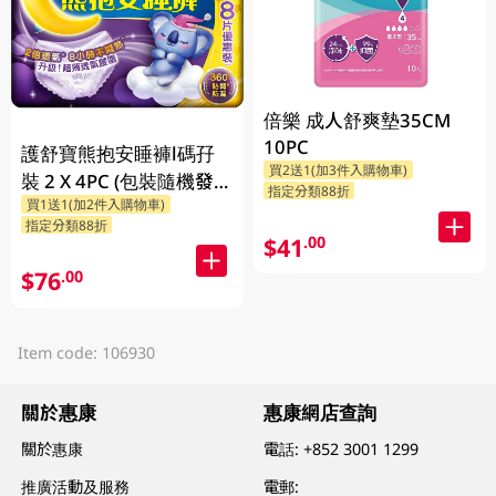
倍樂 成人舒爽墊35CM
10PC
護舒寶熊抱安睡褲l碼孖
買2送1(加3件入購物車)
裝 2 X 4PC (包裝隨機發
指定分類88折
買1送1(加2件入購物車)
放)
指定分類88折
$41
.00
$76
.00
Item code: 106930
關於惠康
惠康網店查詢
關於惠康
電話:
+852 3001 1299
推廣活動及服務
電郵: