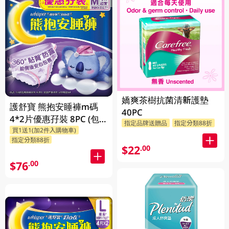
嬌爽茶樹抗菌清新護墊
護舒寶 熊抱安睡褲m碼
40PC
4*2片優惠孖裝 8PC (包
指定品牌送贈品
指定分類88折
買1送1(加2件入購物車)
裝隨機發放)
指定分類88折
$22
.00
$76
.00