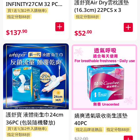
護舒寶Air Dry雲枕護墊
INFINITY27CM 32 PC
(16.3cm) 22PCS x 3
買1送1(加2件入購物車)
(包裝隨機發放)
指定分類88折
指定分類88折
$137
.90
$52
.00
護舒寶 液體衛生巾24cm
嬌爽透氣吸收衛生護墊
36PC (包裝隨機發放)
40PC
買1送1(加2件入購物車)
指定品牌送贈品
指定分類88折
指定分類88折
$22.00