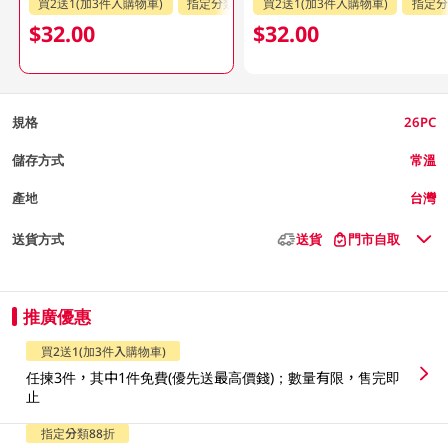
買2送1(加3件入購物車)
指定分類88折
買2送1(加3件入購物車)
指定分
$32.00
$32.00
規格
26PC
儲存方式
常溫
產地
台灣
送貨方式
送貨
門市自取
推廣優惠
買2送1(加3件入購物車)
任揀3件，其中1件免費(優先送最高價錢)；數量有限，售完即
止
指定分類88折