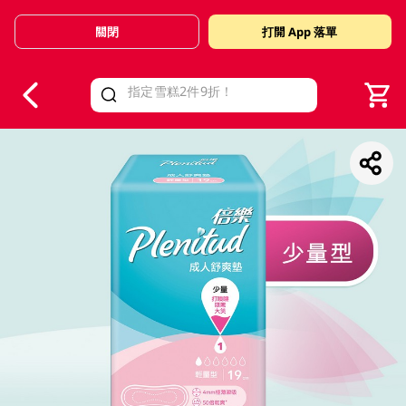
關閉
打開 App 落單
V
alid Until 30 June 2026