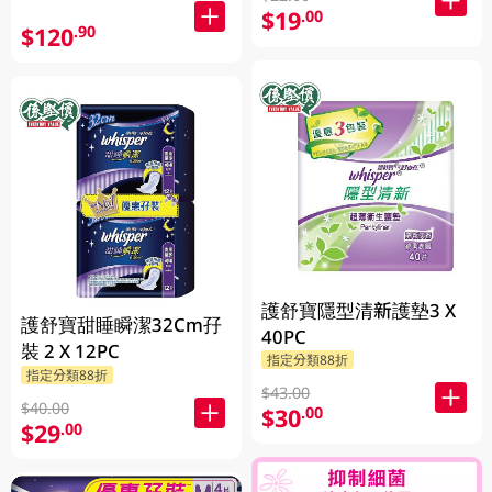
$19
.00
$120
.90
護舒寶隱型清新護墊3 X
護舒寶甜睡瞬潔32Cm孖
40PC
裝 2 X 12PC
指定分類88折
指定分類88折
$43.00
$40.00
$30
.00
$29
.00