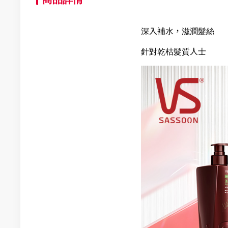
深入補水，滋潤髮絲
針對乾枯髮質人士