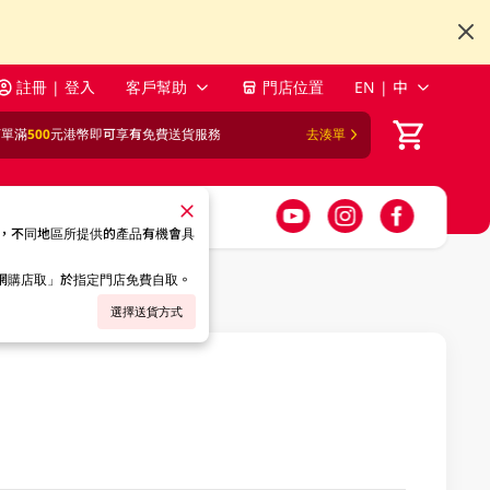
註冊 | 登入
客戶幫助
門店位置
EN | 中
訂單滿
500
元港幣即可享有免費送貨服務
去湊單
，不同地區所提供的產品有機會具
「網購店取」於指定門店免費自取。
選擇送貨方式