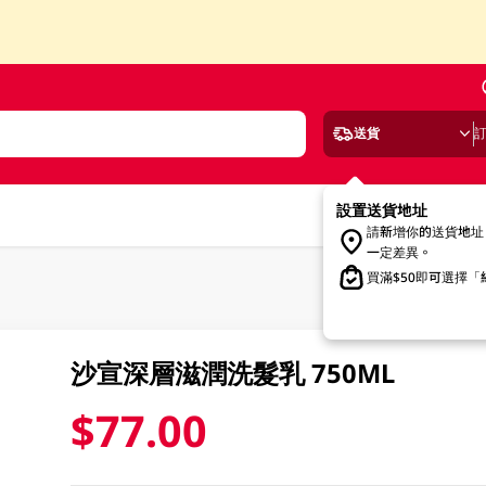
送貨
設置送貨地址
請新增你的送貨地址
一定差異。
買滿$50即可選擇
沙宣深層滋潤洗髮乳 750ML
$77.00