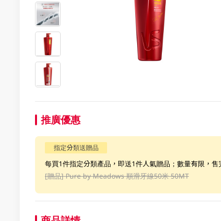
推廣優惠
指定分類送贈品
每買1件指定分類產品，即送1件人氣贈品；數量有限，售
[贈品]
Pure by Meadows 順滑牙線50米 50MT
商品詳情