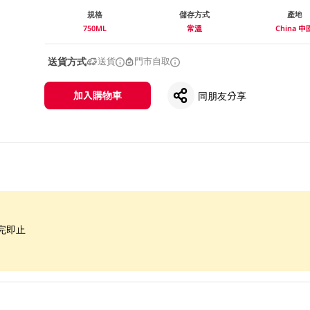
規格
儲存方式
產地
750ML
常溫
China 中
送貨方式
送貨
門市自取
加入購物車
同朋友分享
完即止