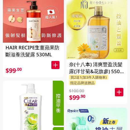
HAIR RECIPE生薑蘋果防
斷滋養洗髮露 530ML
奈(十八本) 清爽豐盈洗髮
$99
.00
露(洋甘菊&花旗參) 550
買2送1(加3件入購物車)
ML
指定品牌送贈品
$100.00
$99
.90