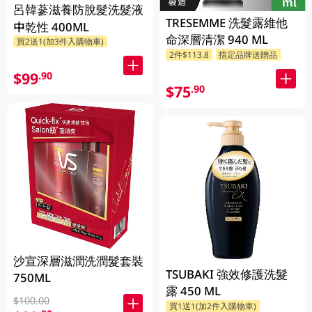
呂韓蔘滋養防脫髮洗髮液
TRESEMME 洗髮露維他
中乾性 400ML
命深層清潔 940 ML
買2送1(加3件入購物車)
2件$113.8
指定品牌送贈品
$99
.90
$75
.90
沙宣深層滋潤洗潤髮套裝
TSUBAKI 強效修護洗髮
750ML
露 450 ML
$100.00
買1送1(加2件入購物車)