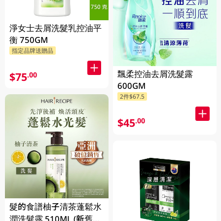
淨女士去屑洗髮乳控油平
衡 750GM
指定品牌送贈品
飄柔控油去屑洗髮露
$75
.00
600GM
2件$67.5
$45
.00
髮的食譜柚子清茶蓬鬆水
潤洗髮露 510ML (新舊包