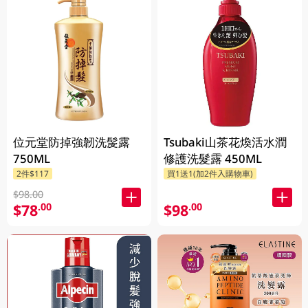
位元堂防掉強韌洗髲露
Tsubaki山茶花煥活水潤
750ML
修護洗髮露 450ML
2件$117
買1送1(加2件入購物車)
$98.00
$78
$98
.00
.00