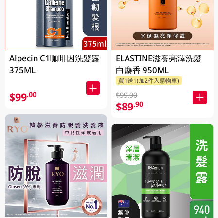
Alpecin C1咖啡因洗髮露
ELASTINE滋養亮澤洗髮
375ML
白麝香 950ML
買1送1(加2件入購物車)
$99
.00
$99.90
$89
.90