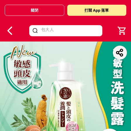
關閉
打開 App 落單
V
alid Until 30 June 2026