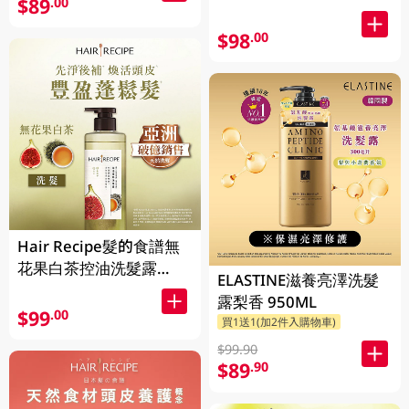
$89
.00
$98
.00
Hair Recipe髮的食譜無
花果白茶控油洗髮露
ELASTINE滋養亮澤洗髮
510ML(新舊裝隨機發貨)
露梨香 950ML
$99
.00
買1送1(加2件入購物車)
$99.90
$89
.90