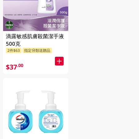
滴露敏感肌膚殺菌潔手液
500克
2件$63
指定分類送贈品
$37
.00