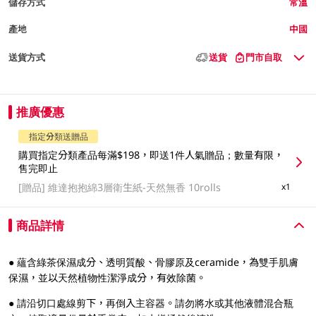
儲存方式
常溫
產地
中國
送貨方式
送貨
門市自取
推廣優惠
指定分類送贈品
購買指定分類產品每滿$198，即送1件人氣贈品；數量有限，
售完即止
[贈品]
維達抱抱綿3層衛生紙-天然無香 10rolls
x1
商品詳情
● 蘊含綠茶保濕成分、透明質酸、骨膠原及ceramide，為雙手肌膚
保濕，並以天然植物性潔淨成分，有效除菌。
● 請沿切口處線剪下，再倒入主容器。請勿將水或其他液體混合瓶