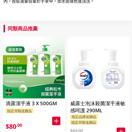
內。按取適量份量於手掌中，加水搓揉然後清洗。
同類商品推薦
滴露潔手液 3 X 500GM
威露士泡沫殺菌潔手液敏
感呵護 290ML
指定分類送贈品
指定品牌送贈品
指定分類送贈品
$80
.00
$43.00