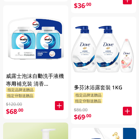
$36
.00
威露士泡沫自動洗手液機
專用補充裝 清香
多芬沐浴露套裝 1KG
指定品牌送贈品
2X350ML
指定品牌送贈品
指定分類送贈品
指定分類送贈品
$120.00
$86.00
$68
.00
$69
.00