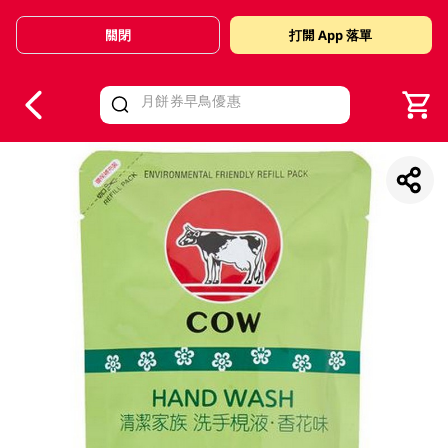
關閉
打開 App 落單
V
alid Until 30 June 2026