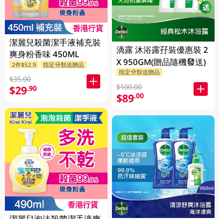
潔麗兒殺菌潔手液補充裝
滴露 沐浴露孖裝優惠裝 2
爽身粉香味 450ML
X 950GM(贈品隨機發送)
2件$52.9
指定分類送贈品
指定分類送贈品
$35.00
$100.00
$29
.90
$89
.00
潔麗兒泡沫殺菌潔手液爽