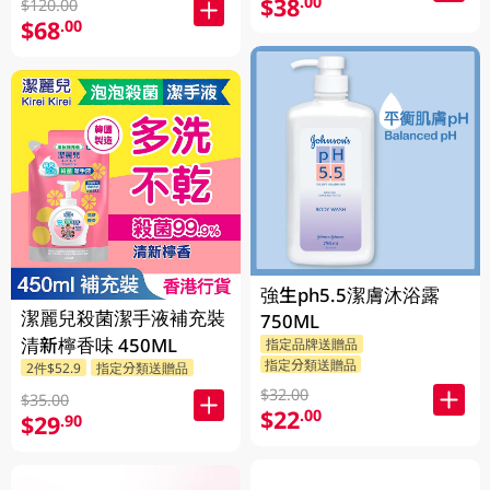
$38
.00
$120.00
$68
.00
強生ph5.5潔膚沐浴露
潔麗兒殺菌潔手液補充裝
750ML
清新檸香味 450ML
指定品牌送贈品
指定分類送贈品
2件$52.9
指定分類送贈品
$32.00
$35.00
$22
.00
$29
.90