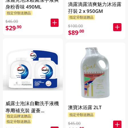
滴露滴露清爽魅力沐浴露
身粉香味 490ML
孖裝 2 x 950GM
指定分類送贈品
指定分類送贈品
$46.00
$100.00
$29
.90
$89
.00
威露士泡沫自動洗手液機
澳寶沐浴露 2LT
專用補充裝 蘆薈
指定分類送贈品
指定品牌送贈品
2X350ML
指定分類送贈品
$45.00