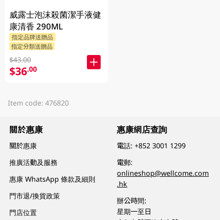
威露士泡沫殺菌潔手液健
康清香 290ML
指定品牌送贈品
指定分類送贈品
$43.00
$36
.00
Item code: 476820
關於惠康
惠康網店查詢
關於惠康
電話:
+852 3001 1299
推廣活動及服務
電郵:
onlineshop@wellcome.com
惠康 WhatsApp 條款及細則
.hk
門市退/換貨政策
辦公時間:
星期一至日
門店位置