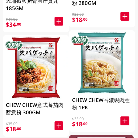
大埔振興豬骨濃汁貢丸
粉 280GM
185GM
$35.00
$18
$41.90
.00
$34
.00
CHEW CHEW香濃蜆肉意
CHEW CHEW意式蕃茄肉
粉 1PK
醬意粉 300GM
$35.00
$18
$35.00
.00
$18
.00