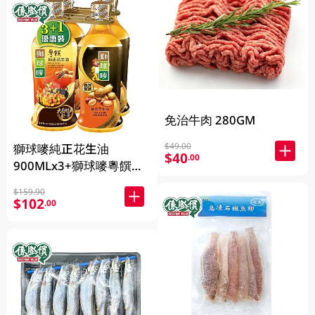
免治牛肉 280GM
$49.00
獅球嘜純正花生油
$40
.00
900MLx3+獅球嘜粵饌純
正花生油900ML
$159.90
$102
.00