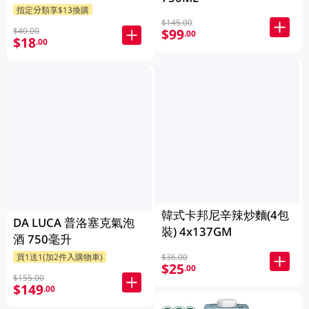
指定分類享$13換購
$145.00
$40.00
$99
.00
$18
.00
韓式卡邦尼辛辣炒麵(4包
DA LUCA 普洛塞克氣泡
裝) 4x137GM
酒 750毫升
$36.00
買1送1(加2件入購物車)
$25
.00
$155.00
$149
.00