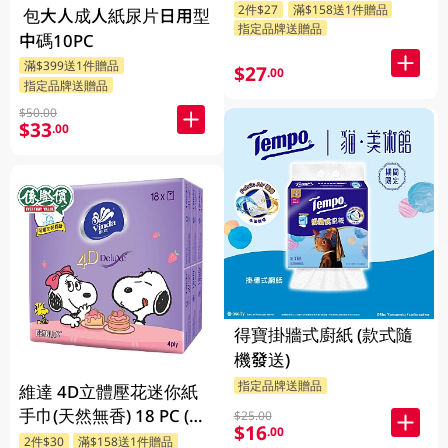
2件$27
滿$158送1件贈品
包大人成人紙尿片日用型
指定品牌送贈品
中碼10PC
滿$399送1件贈品
$27
.00
指定品牌送贈品
$50.00
$33
.00
得寶掛牆式廚紙 (款式隨
機發送)
指定品牌送贈品
維達 4D立體壓花迷你紙
手巾(天然無香) 18 PC (款
$25.00
$16
.00
式隨機發送)
2件$30
滿$158送1件贈品