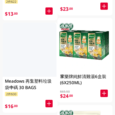
2件$22
$23
.00
$13
.00
家樂牌純鮮清雞湯6盒裝
Meadows 再生塑料垃圾
(6X250ML)
袋中碼 30 BAGS
$65.50
2件$30
$24
.00
$16
.00