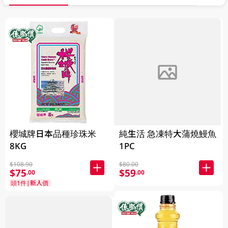
FAILED
櫻城牌日本品種珍珠米
純生活 急凍特大蒲燒鰻魚
8KG
1PC
$108.90
$80.00
$75
$59
.00
.00
頭1件|新人價