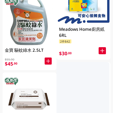
Meadows Home廚房紙
6RL
2件$42
金寶 驅蚊綠水 2.5LT
$30
.00
$55.90
$45
.90