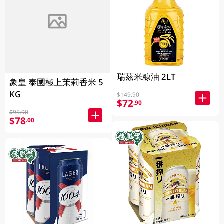
FAILED
瑞茲米糠油 2LT
象皇 泰國極上茉莉香米 5
KG
$149.90
$72
.90
$95.90
$78
.00