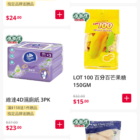
指定品牌送贈品
$24
.00
LOT 100 百分百芒果糖
150GM
$32.00
維達4D濕廁紙 3PK
$15
.00
滿$158送1件贈品
指定品牌送贈品
$37.00
$23
.00