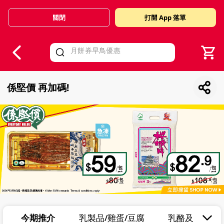
關閉
打開 App 落單
V
alid Until 30 June 2026
係堅價 再加碼!
今期推介
乳製品/雞蛋/豆腐
乳酪及穀物早