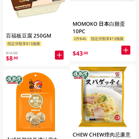
MOMOKO 日本白雞蛋
10PC
百福板豆腐 250GM
2件$46
指定分類享$13換購
指定分類享$13換購
$43
$12.90
.00
$8
.90
CHEW CHEW煙肉忌廉意