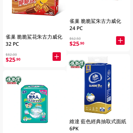
雀巢 脆脆鯊朱古力威化
24 PC
雀巢 脆脆鯊花朱古力威化
$62.50
$25
32 PC
.90
$82.00
$25
.90
維達 藍色經典抽取式面紙
6PK