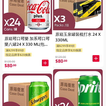
原箱玉泉罐裝梳打水 24 X
原箱可口可樂 加系可口可
330ML
樂八罐24 X 330 ML(包裝
滿$299享89折
隨機發送)
滿$299享89折
指定品牌享$20換購
指定品牌享$20換購
$120.00
$80
.00
$120.00
$80
.00