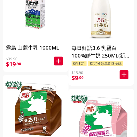
霧島 山麓牛乳 1000ML
每日鮮語3.6 乳蛋白
100%鮮牛奶 250ML(新
$39.90
舊包裝隨機發貨)
$19
3件$21
指定分類享$13換購
.90
$15.90
$9
.00