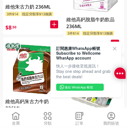
維他朱古力奶 236ML
3件$14
指定分類享$13換購
維他高鈣脫脂牛奶飲品
236ML
$8
.50
3件$14
指定分類享$13換購
$8
.50
訂閱惠康WhatsApp帳號
Subscribe to Wellcome
WhatApp account
快人一步接收至抵資訊！
Stay one step ahead and grab
the best deals!
連結 WhatsApp 帳號
維他高鈣朱古力牛奶
236ML
3件$14
指定分類享$13換購
CJ bibigo 板豆腐 300GM
首頁
分類
訂單
我的賬號