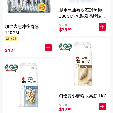
越南急凍有皮石斑魚柳
380GM (包裝及品牌隨機
發放)
$85.00
加拿大急凍多春魚
$39
.90
120GM
2件$24
$30.00
$12
.90
CJ優質小麥粉末高筋 1KG
$32.00
$17
.00