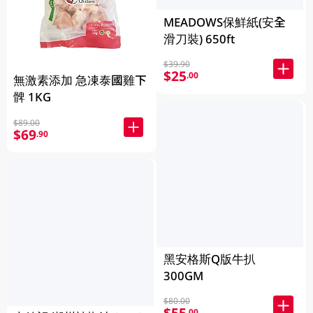
MEADOWS保鮮紙(安全
滑刀裝) 650ft
$39.90
$25
.00
無激素添加 急凍泰國雞下
髀 1KG
$89.00
$69
.90
黑安格斯Q版牛扒
300GM
$80.00
$55
.00