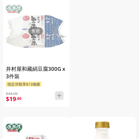
售罄
井村屋和藏絹豆腐300G x
3件裝
指定分類享$13換購
$44.00
$19
.90