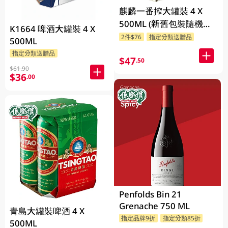
麒麟一番搾大罐裝 4 X
500ML (新舊包裝隨機發
K1664 啤酒大罐裝 4 X
貨)
2件$76
指定分類送贈品
500ML
指定分類送贈品
$47
.50
$61.90
$36
.00
Penfolds Bin 21
Grenache 750 ML
青島大罐裝啤酒 4 X
指定品牌9折
指定分類85折
500ML