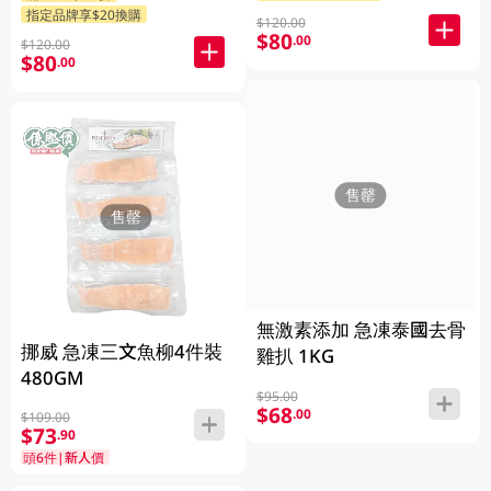
指定品牌享$20換購
$120.00
$80
.00
$120.00
$80
.00
售罄
售罄
無激素添加 急凍泰國去骨
挪威 急凍三文魚柳4件裝
雞扒 1KG
480GM
$95.00
$68
.00
$109.00
$73
.90
頭6件|新人價