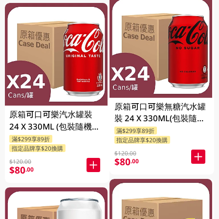
原箱可口可樂無糖汽水罐
原箱可口可樂汽水罐裝
裝 24 X 330ML(包裝隨機
24 X 330ML (包裝隨機發
發送)
滿$299享89折
送)
滿$299享89折
指定品牌享$20換購
指定品牌享$20換購
$120.00
$80
.00
$120.00
$80
.00