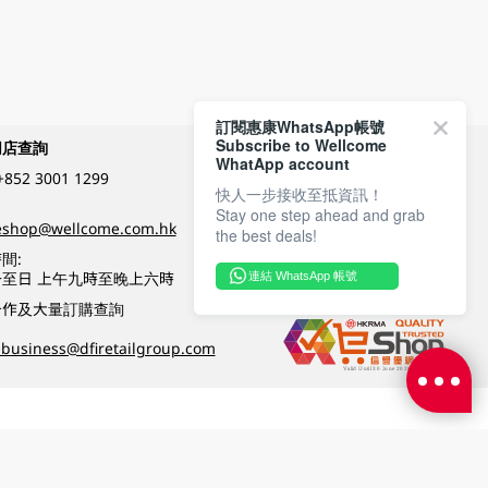
訂閱惠康WhatsApp帳號
Subscribe to Wellcome
網店查詢
付款方式
WhatApp account
+852 3001 1299
快人一步接收至抵資訊！
Stay one step ahead and grab
關注我們
eshop@wellcome.com.hk
the best deals!
間:
至日 上午九時至晚上六時
連結 WhatsApp 帳號
優質纲店認證
合作及大量訂購查詢
business@dfiretailgroup.com
條款及細則
|
私隱政策
|
DFI零售集團