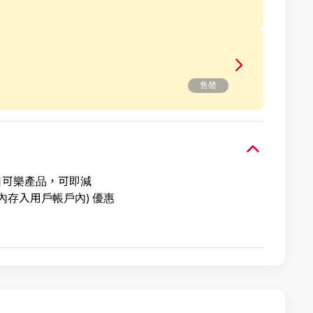
售罄
可口可樂產品，可即減
內存入用戶帳戶內) 優惠