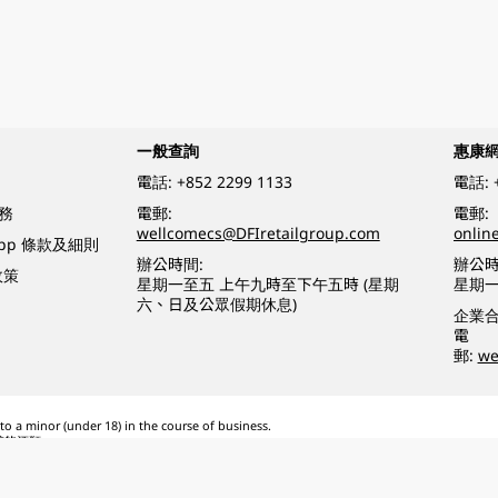
一般查詢
惠康
電話:
+852 2299 1133
電話:
務
電郵:
電郵:
wellcomecs@DFIretailgroup.com
onlin
App 條款及細則
辦公時間:
辦公時
政策
星期一至五 上午九時至下午五時 (星期
星期一
六、日及公眾假期休息)
企業
電
郵:
we
o a minor (under 18) in the course of business.
醉的酒類。
eserved.