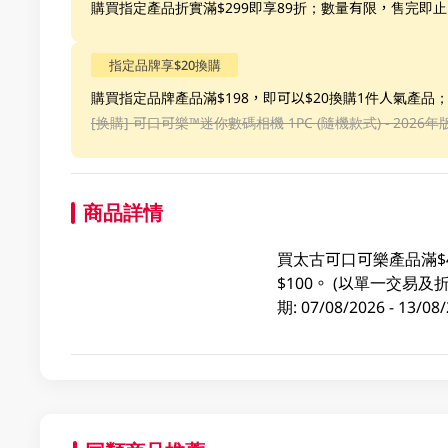
購買指定產品折實滿$299即享89折；數量有限，售完即止
指定品牌享$20換購
購買指定品牌產品滿$198，即可以$20換購1件人氣產品
[换購]
可口可樂™️迷你數碼相機 1PC (隨機款式) - 2026年
商品詳情
買太古可口可樂產品滿$
$100。 (以單一交
期: 07/08/2026 - 1