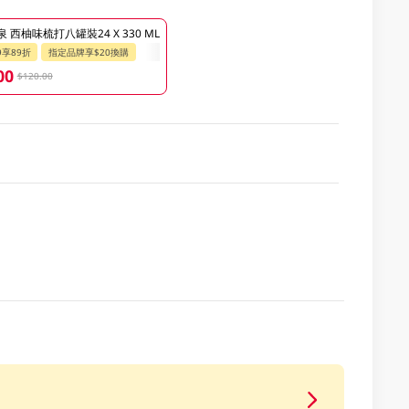
 西柚味梳打八罐裝24 X 330 ML
9享89折
指定品牌享$20換購
00
$120.00