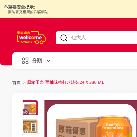
重要安全提示:
慎防冒充惠康的詐騙網站
V
alid Until 30 June 2026
分類
原箱玉泉 西柚味梳打八罐裝24 X 330 ML
首頁
>