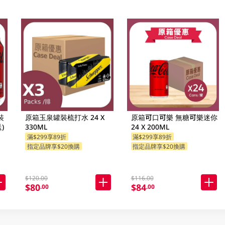
裝
原箱玉泉罐裝梳打水 24 X
原箱可口可樂 無糖可樂迷你
)
330ML
24 X 200ML
滿$299享89折
滿$299享89折
指定品牌享$20換購
指定品牌享$20換購
$120.00
$116.00
$80
$84
.00
.00