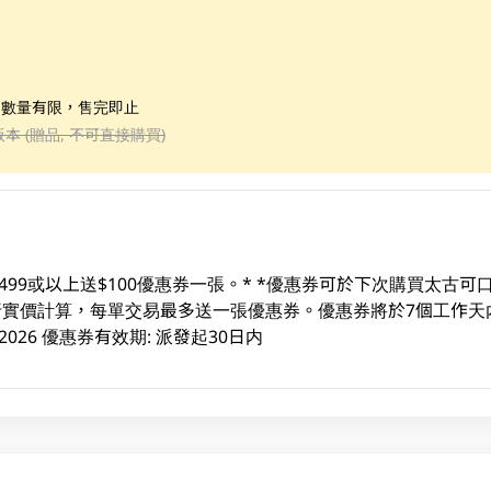
；數量有限，售完即止
版本 (贈品, 不可直接購買)
499或以上送$100優惠券一張。* *優惠券可於下次購買太古
易及折實價計算，每單交易最多送一張優惠券。優惠券將於7個工作天
3/08/2026 優惠券有效期: 派發起30日内