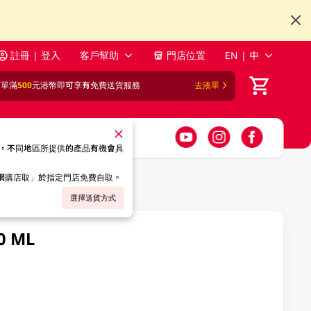
註冊 | 登入
客戶幫助
門店位置
EN | 中
訂單滿
500
元港幣即可享有免費送貨服務
去湊單
，不同地區所提供的產品有機會具
「網購店取」於指定門店免費自取。
選擇送貨方式
 ML