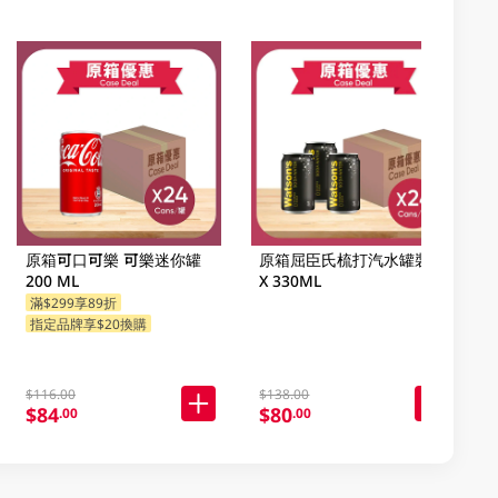
原箱可口可樂 可樂迷你罐
原箱屈臣氏梳打汽水罐裝 24
200 ML
X 330ML
滿$299享89折
指定品牌享$20換購
$116.00
$138.00
$84
$80
.00
.00