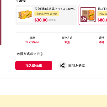
可選擇
玉泉西柚味罐裝梳打 8 X 330ML
原箱玉泉
指定品牌享$20換購
滿$29
$30.00
$80.
$40.00
規格
儲存方式
產地
24 X 330 ML
常溫
香港
送貨方式
送貨
加入購物車
同朋友分享