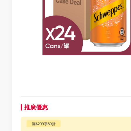
推廣優惠
滿$299享89折