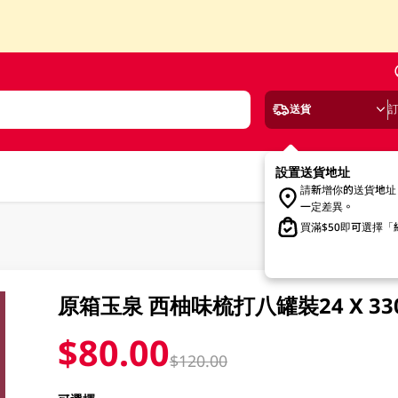
送貨
設置送貨地址
請新增你的送貨地址
一定差異。
買滿$50即可選擇
原箱玉泉 西柚味梳打八罐裝24 X 330
$80.00
$120.00