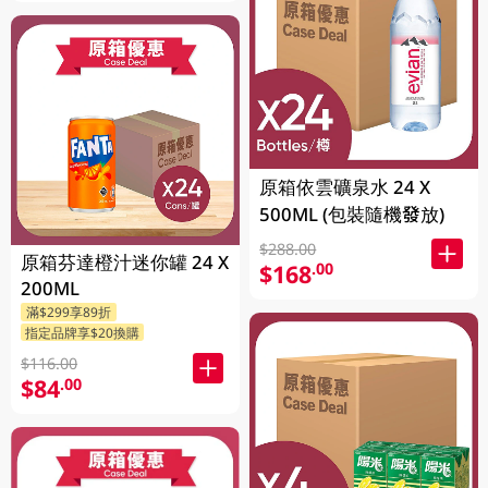
原箱依雲礦泉水 24 X
500ML (包裝隨機發放)
$288.00
原箱芬達橙汁迷你罐 24 X
$168
.00
200ML
滿$299享89折
指定品牌享$20換購
$116.00
$84
.00