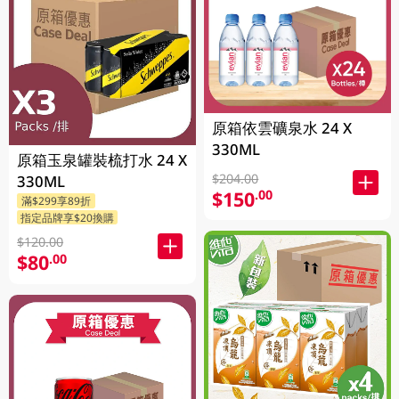
原箱依雲礦泉水 24 X
330ML
原箱玉泉罐裝梳打水 24 X
$204.00
330ML
$150
.00
滿$299享89折
指定品牌享$20換購
$120.00
$80
.00