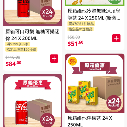
原箱維他冷泡無糖凍頂烏
龍茶 24 X 250ML (新舊包
滿$70送1件贈品
裝隨機發貨)
指定品牌送贈品
原箱可口可樂 無糖可樂迷
$58.00
你 24 X 200ML
$51
.60
滿$299享89折
指定品牌享$20換購
$116.00
$84
.00
原箱維他檸檬茶 24 X
250ML