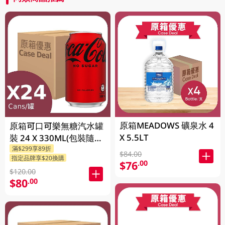
原箱MEADOWS 礦泉水 4
原箱可口可樂無糖汽水罐
X 5.5LT
裝 24 X 330ML(包裝隨機
滿$299享89折
發送)
$84.00
指定品牌享$20換購
$76
.00
$120.00
$80
.00