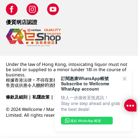
優質纲店認證
Under the law of Hong Kong, intoxicating liquor must not
be sold or supplied to a minor (under 18) in the course of
business.
訂閱惠康WhatsApp帳號
根據香港法律，不得在業務過程中，向未成年人 (18 歲以下人士)
Subscribe to Wellcome
售賣或供應令人醺醉的酒類。
WhatApp account
條款及細則
|
私隱政策
|
DFI零售集團
快人一步接收至抵資訊！
Stay one step ahead and grab
the best deals!
© 2024 Wellcome / Market Place. The Dairy Farm Company
Limited. All rights reserved.
連結 WhatsApp 帳號