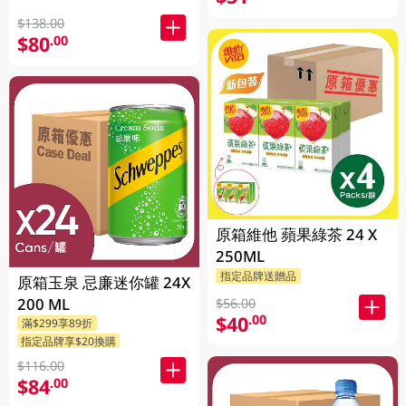
$138.00
$80
.00
原箱維他 蘋果綠茶 24 X
250ML
指定品牌送贈品
原箱玉泉 忌廉迷你罐 24X
200 ML
$56.00
$40
.00
滿$299享89折
指定品牌享$20換購
$116.00
$84
.00