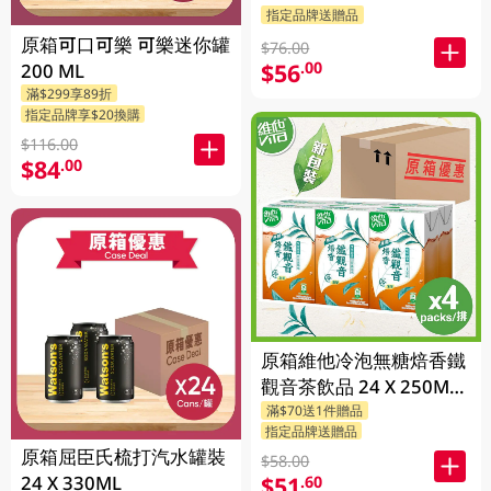
指定品牌送贈品
原箱可口可樂 可樂迷你罐
$76.00
$56
.00
200 ML
滿$299享89折
指定品牌享$20換購
$116.00
$84
.00
原箱維他冷泡無糖焙香鐵
觀音茶飲品 24 X 250ML
滿$70送1件贈品
(新舊包裝隨機發貨)
指定品牌送贈品
原箱屈臣氏梳打汽水罐裝
$58.00
24 X 330ML
$51
.60