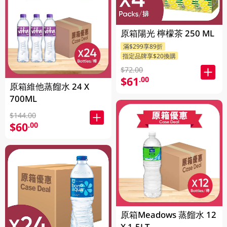
原箱陽光 檸檬茶 250 ML
滿$299享89折
指定品牌享$20換購
$72.00
$61
.00
原箱維他蒸餾水 24 X
700ML
$144.00
$60
.00
原箱Meadows 蒸餾水 12
X 1.5LT