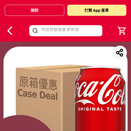
關閉
打開 App 落單
V
alid Until 30 June 2026