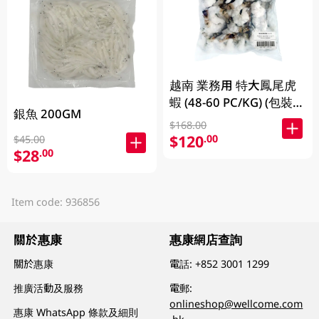
越南 業務用 特大鳳尾虎
蝦 (48-60 PC/KG) (包裝及
銀魚 200GM
品牌隨機發放)
$168.00
$120
.00
$45.00
$28
.00
Item code: 936856
關於惠康
惠康網店查詢
關於惠康
電話:
+852 3001 1299
推廣活動及服務
電郵:
onlineshop@wellcome.com
惠康 WhatsApp 條款及細則