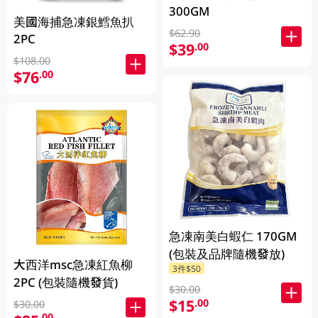
300GM
美國海捕急凍銀鱈魚扒
$62.90
2PC
$39
.00
$108.00
$76
.00
急凍南美白蝦仁 170GM
(包裝及品牌隨機發放)
大西洋msc急凍紅魚柳
3件$50
2PC (包裝隨機發貨)
$30.00
$15
.00
$30.00
.00