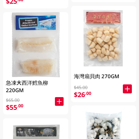
$25
海灣扇貝肉 270GM
急凍大西洋鱈魚柳
$45.00
220GM
$26
.00
$65.00
$55
.00