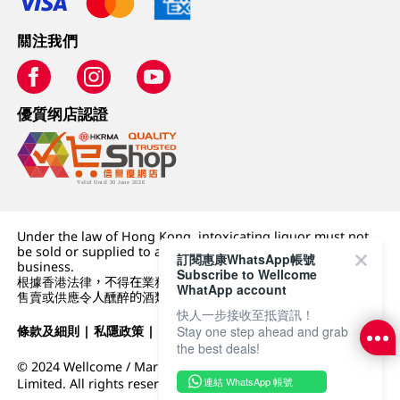
關注我們
優質纲店認證
Under the law of Hong Kong, intoxicating liquor must not
be sold or supplied to a minor (under 18) in the course of
訂閱惠康WhatsApp帳號
business.
Subscribe to Wellcome
根據香港法律，不得在業務過程中，向未成年人 (18 歲以下人士)
WhatApp account
售賣或供應令人醺醉的酒類。
快人一步接收至抵資訊！
條款及細則
|
私隱政策
|
DFI零售集團
Stay one step ahead and grab
the best deals!
© 2024 Wellcome / Market Place. The Dairy Farm Company
連結 WhatsApp 帳號
Limited. All rights reserved.