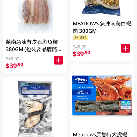
MEADOWS 急凍南美白蝦
肉 300GM
2件$56
越南急凍有皮石斑魚柳
$45.00
380GM (包裝及品牌隨機
$39
.90
發放)
$85.00
$39
.90
Meadows原隻特大虎蝦