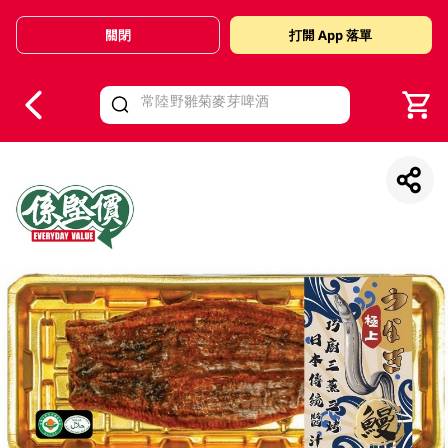
關閉
打開 App 落單
V
alid Until 30 June 2026