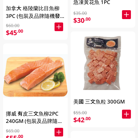
急凍黃花魚 1PC
加拿大 格陵蘭比目魚柳
$35.00
3PC (包裝及品牌隨機發
$30
.00
放)
$60.00
$45
.00
美國 三文魚粒 300GM
$55.00
挪威 有皮三文魚柳2PC
$42
.00
240GM (包裝及品牌隨機
發放)
$69.00
$55
.00