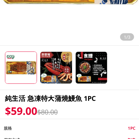
1/3
純生活 急凍特大蒲燒鰻魚 1PC
$59.00
$80.00
規格
1PC