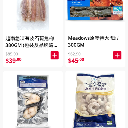
Meadows原隻特大虎蝦
越南急凍有皮石斑魚柳
300GM
380GM (包裝及品牌隨機
發放)
$62.90
$85.00
$45
$39
.00
.90