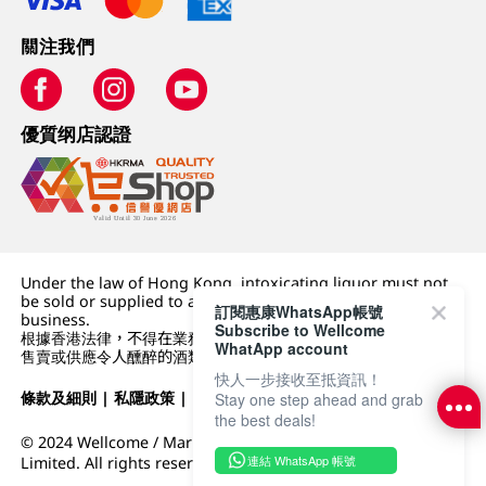
關注我們
優質纲店認證
Under the law of Hong Kong, intoxicating liquor must not
be sold or supplied to a minor (under 18) in the course of
訂閱惠康WhatsApp帳號
business.
Subscribe to Wellcome
根據香港法律，不得在業務過程中，向未成年人 (18 歲以下人士)
WhatApp account
售賣或供應令人醺醉的酒類。
快人一步接收至抵資訊！
條款及細則
|
私隱政策
|
DFI零售集團
Stay one step ahead and grab
the best deals!
© 2024 Wellcome / Market Place. The Dairy Farm Company
連結 WhatsApp 帳號
Limited. All rights reserved.