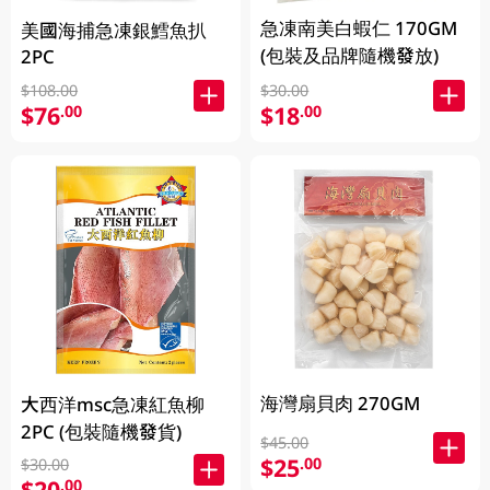
急凍南美白蝦仁 170GM
美國海捕急凍銀鱈魚扒
(包裝及品牌隨機發放)
2PC
$30.00
$108.00
$18
$76
.00
.00
海灣扇貝肉 270GM
大西洋msc急凍紅魚柳
2PC (包裝隨機發貨)
$45.00
$25
.00
$30.00
$20
.00