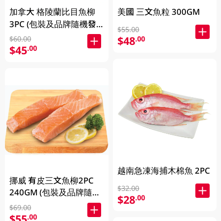
加拿大 格陵蘭比目魚柳
美國 三文魚粒 300GM
3PC (包裝及品牌隨機發
$55.00
放)
$48
.00
$60.00
$45
.00
越南急凍海捕木棉魚 2PC
挪威 有皮三文魚柳2PC
$32.00
240GM (包裝及品牌隨機
$28
.00
發放)
$69.00
$55
.00