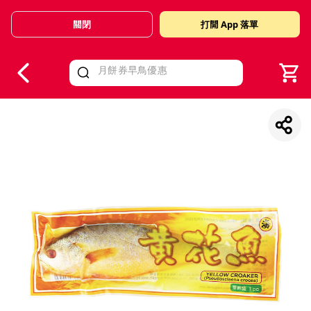
關閉
打開 App 落單
V
alid Until 30 June 2026