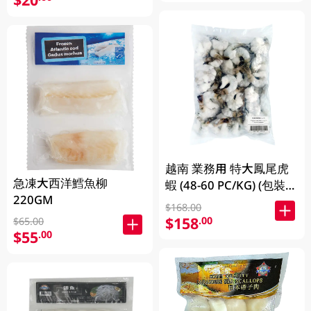
越南 業務用 特大鳳尾虎
急凍大西洋鱈魚柳
蝦 (48-60 PC/KG) (包裝及
220GM
品牌隨機發放)
$168.00
$158
.00
$65.00
$55
.00