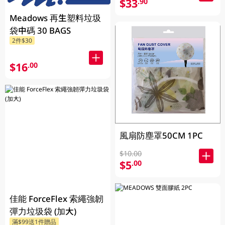
$33
.90
Meadows 再生塑料垃圾
袋中碼 30 BAGS
2件$30
$16
.00
風扇防塵罩50CM 1PC
$10.00
$5
.00
佳能 ForceFlex 索繩強韌
彈力垃圾袋 (加大)
滿$99送1件贈品