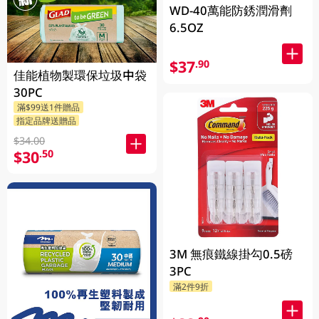
WD-40萬能防銹潤滑劑
6.5OZ
$37
.90
佳能植物製環保垃圾中袋
30PC
滿$99送1件贈品
指定品牌送贈品
$34.00
$30
.50
3M 無痕鐵線掛勾0.5磅
3PC
滿2件9折