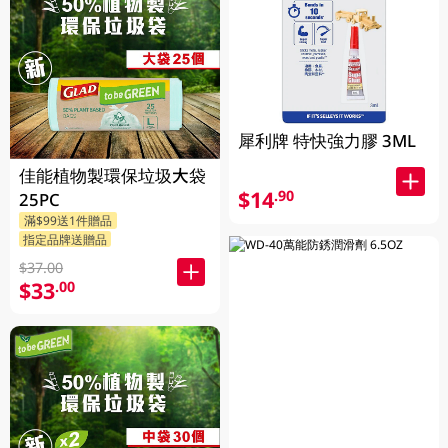
犀利牌 特快強力膠 3ML
佳能植物製環保垃圾大袋
$14
.90
25PC
滿$99送1件贈品
指定品牌送贈品
$37.00
$33
.00