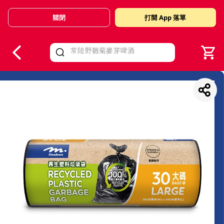
關閉
打開 App 落單
V
alid Until 30 June 2026