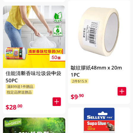
皺紋膠紙48mm x 20m
佳能清新香味垃圾袋中袋
1PC
50PC
2件$15.9
滿$99送1件贈品
指定品牌送贈品
$9
.90
$28
.00