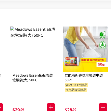
裝
Meadows Essentials卷裝
佳能清新香味垃圾袋中袋
垃圾袋(大) 50PC
50PC
滿$99送1件贈品
指定品牌送贈品
$29
$28
.00
.00