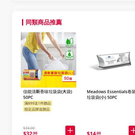
同類商品推薦
佳能清新香味垃圾袋(大袋)
Meadows Essentials卷
50PC
垃圾袋(小) 50PC
滿$99送1件贈品
指定品牌送贈品
$34.00
$32
$14
.90
.00