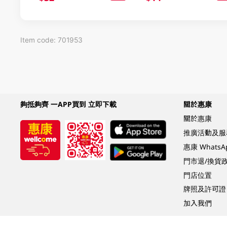
Item code: 701953
夠抵夠齊 一APP買到 立即下載
關於惠康
關於惠康
推廣活動及服
惠康 Whats
門市退/換貨
門店位置
牌照及許可證
加入我們