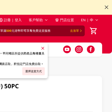
註冊 | 登入
客戶幫助
門店位置
EN | 中
訂單滿
500
元港幣即可享有免費送貨服務
去湊單
，不同地區所提供的產品有機會具
「網購店取」於指定門店免費自取。
選擇送貨方式
) 50PC