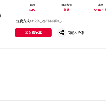
規格
儲存方式
產地
50PC
常溫
China 中
送貨方式
送貨
門市自取
加入購物車
同朋友分享