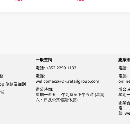
一般查詢
惠康
電話:
+852 2299 1133
電話:
務
電郵:
電郵:
wellcomecs@DFIretailgroup.com
onlin
App 條款及細則
辦公時間:
辦公時
政策
星期一至五 上午九時至下午五時 (星期
星期一
六、日及公眾假期休息)
企業
電
郵:
we