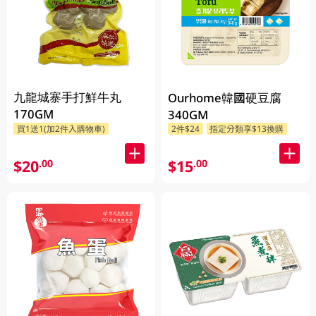
九龍城寨手打鮮牛丸
Ourhome韓國硬豆腐
170GM
340GM
買1送1(加2件入購物車)
2件$24
指定分類享$13換購
$20
$15
.00
.00