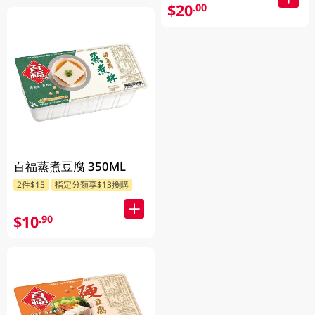
$20
.00
百福蒸煮豆腐 350ML
2件$15
指定分類享$13換購
$10
.90