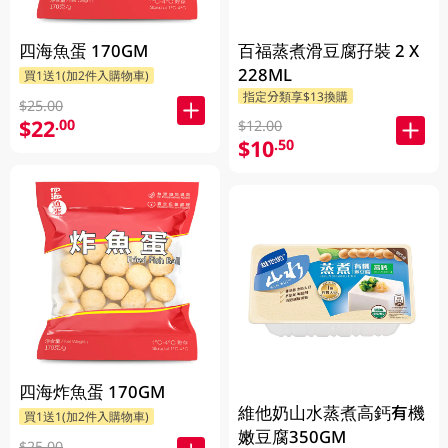
四海魚蛋 170GM
百福蒸煮滑豆腐孖裝 2 X
228ML
買1送1(加2件入購物車)
指定分類享$13換購
$25.00
$22
.00
$12.00
$10
.50
四海炸魚蛋 170GM
維他奶山水蒸煮高鈣有機
買1送1(加2件入購物車)
嫩豆腐350GM
$25.00