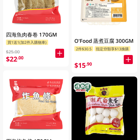
四海魚肉春卷 170GM
O'Food 蒸煮豆腐 300GM
買1送1(加2件入購物車)
2件$30.5
指定分類享$13換購
$25.00
$22
.00
$15
.90