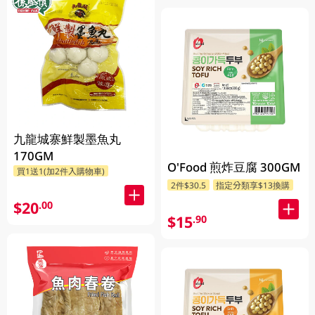
九龍城寨鮮製墨魚丸
170GM
O'Food 煎炸豆腐 300GM
買1送1(加2件入購物車)
2件$30.5
指定分類享$13換購
$20
.00
$15
.90