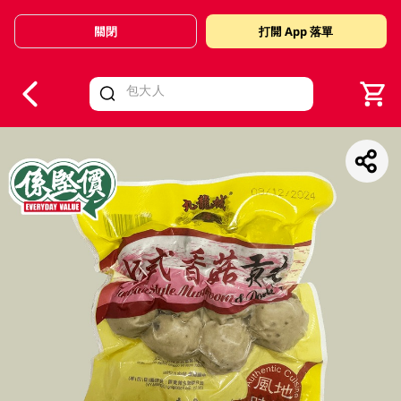
關閉
打開 App 落單
V
alid Until 30 June 2026