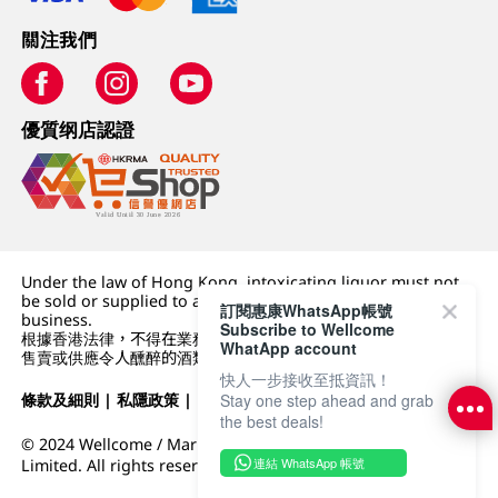
關注我們
優質纲店認證
Under the law of Hong Kong, intoxicating liquor must not
be sold or supplied to a minor (under 18) in the course of
訂閱惠康WhatsApp帳號
business.
Subscribe to Wellcome
根據香港法律，不得在業務過程中，向未成年人 (18 歲以下人士)
WhatApp account
售賣或供應令人醺醉的酒類。
快人一步接收至抵資訊！
Stay one step ahead and grab
條款及細則
|
私隱政策
|
DFI零售集團
the best deals!
© 2024 Wellcome / Market Place. The Dairy Farm Company
連結 WhatsApp 帳號
Limited. All rights reserved.