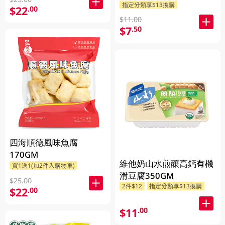
指定分類享$13換購
$22
.00
$11.00
$7
.50
四海順德風味魚腐
170GM
維他奶山水煎釀高鈣有機
買1送1(加2件入購物車)
滑豆腐350GM
$25.00
2件$12
指定分類享$13換購
$22
.00
$11
.00