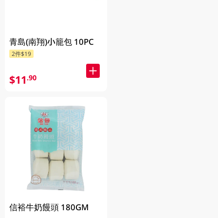
青島(南翔)小籠包 10PC
2件$19
$11
.90
信裕牛奶饅頭 180GM