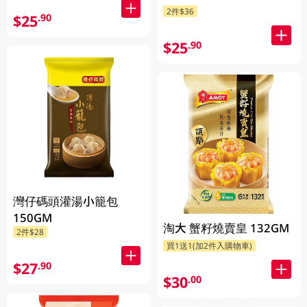
2件$36
$25
.90
$25
.90
灣仔碼頭灌湯小籠包
150GM
淘大 蟹籽燒賣皇 132GM
2件$28
買1送1(加2件入購物車)
$27
.90
$30
.00