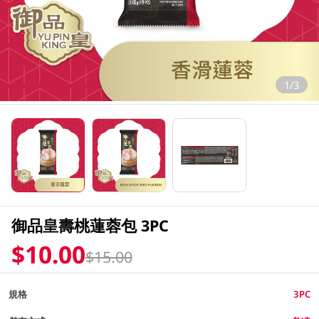
1/3
御品皇壽桃蓮蓉包 3PC
$10.00
$15.00
規格
3PC