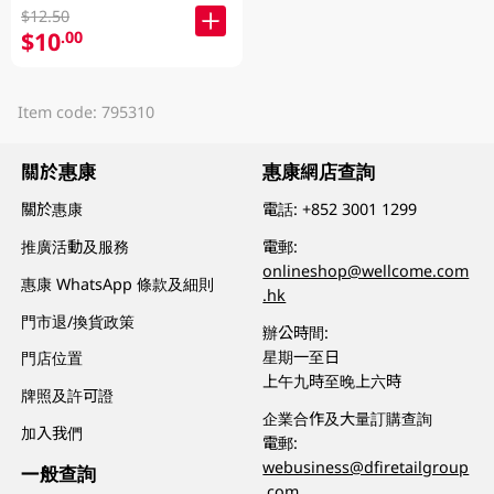
$12.50
$10
.00
Item code: 795310
關於惠康
惠康網店查詢
關於惠康
電話:
+852 3001 1299
推廣活動及服務
電郵:
onlineshop@wellcome.com
惠康 WhatsApp 條款及細則
.hk
門市退/換貨政策
辦公時間:
星期一至日
門店位置
上午九時至晚上六時
牌照及許可證
企業合作及大量訂購查詢
加入我們
電郵:
webusiness@dfiretailgroup
一般查詢
.com