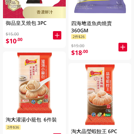
御品皇叉燒包 3PC
四海地道魚肉燒賣
360GM
$15.00
2件$26
$10
.00
$19.00
$18
.00
淘大灌湯小籠包 6件裝
2件$36
淘大晶瑩蝦餃王 6PC