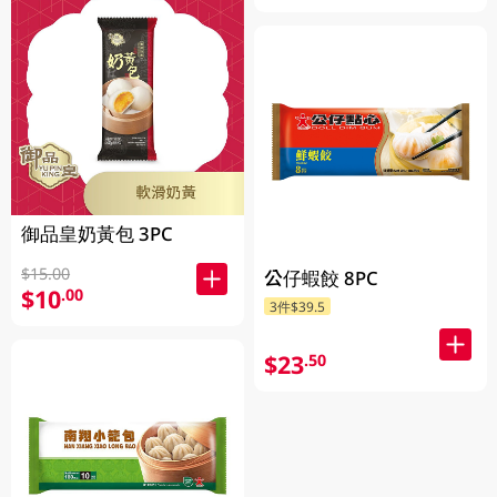
御品皇奶黃包 3PC
$15.00
公仔蝦餃 8PC
$10
.00
3件$39.5
$23
.50