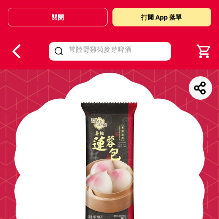
關閉
打開 App 落單
V
alid Until 30 June 2026