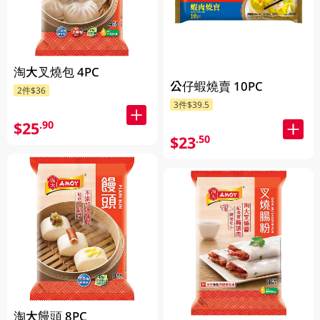
淘大叉燒包 4PC
公仔蝦燒賣 10PC
2件$36
3件$39.5
$25
.90
$23
.50
淘大饅頭 8PC