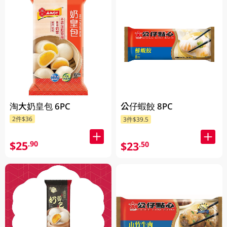
淘大奶皇包 6PC
公仔蝦餃 8PC
2件$36
3件$39.5
$25
.90
$23
.50