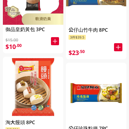
御品皇奶黃包 3PC
公仔山竹牛肉 8PC
3件$39.5
$15.00
$10
.00
$23
.50
淘大饅頭 8PC
公仔珍珠點拼 7PC