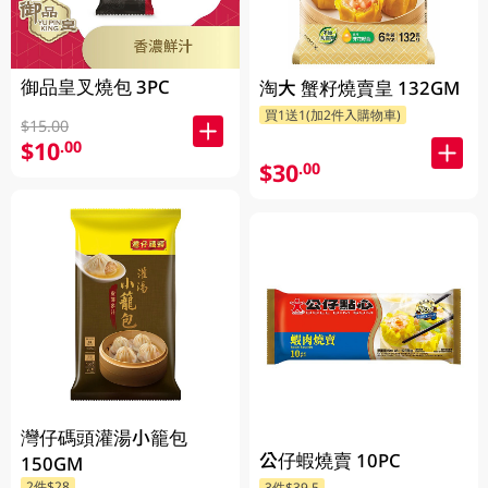
御品皇叉燒包 3PC
淘大 蟹籽燒賣皇 132GM
買1送1(加2件入購物車)
$15.00
$10
.00
$30
.00
灣仔碼頭灌湯小籠包
公仔蝦燒賣 10PC
150GM
2件$28
3件$39.5