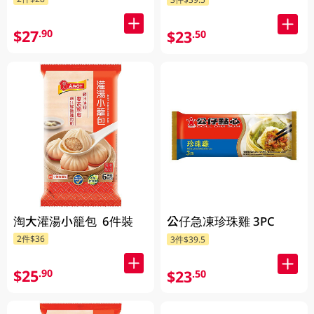
$27
.90
$23
.50
淘大灌湯小籠包 6件裝
公仔急凍珍珠雞 3PC
2件$36
3件$39.5
$25
.90
$23
.50