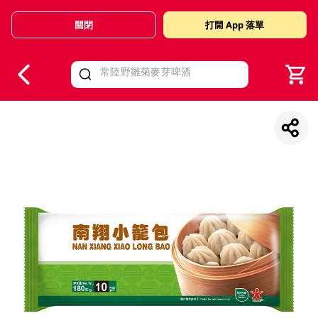
關閉
打開 App 落單
V
alid Until 30 June 2026