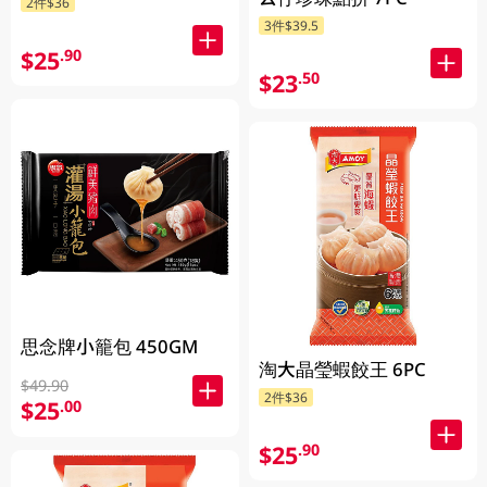
2件$36
3件$39.5
$25
.90
$23
.50
思念牌小籠包 450GM
淘大晶瑩蝦餃王 6PC
$49.90
2件$36
$25
.00
$25
.90