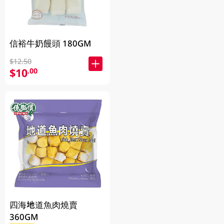
信裕牛奶饅頭 180GM
$12.50
$10
.00
四海地道魚肉燒賣
360GM