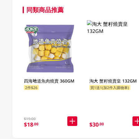
同類商品推薦
四海地道魚肉燒賣 360GM
淘大 蟹籽燒賣皇 132GM
2件$26
買1送1(加2件入購物車)
$19.00
$18
$30
.00
.00