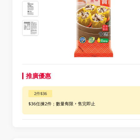
推廣優惠
2件$36
$36任揀2件；數量有限，售完即止