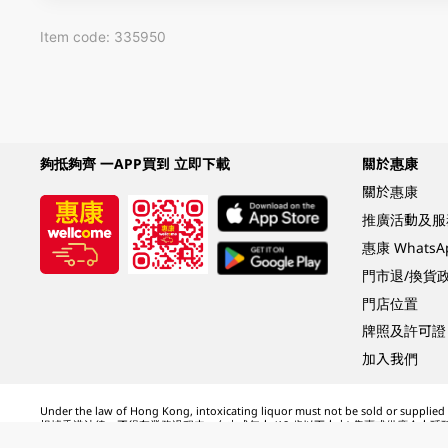
Item code: 335950
夠抵夠齊 一APP買到 立即下載
關於惠康
關於惠康
推廣活動及服
惠康 Whats
門市退/換貨
門店位置
牌照及許可證
加入我們
Under the law of Hong Kong, intoxicating liquor must not be sold or supplied t
根據香港法律，不得在業務過程中，向未成年人 (18 歲以下人士) 售賣或供應令人醺