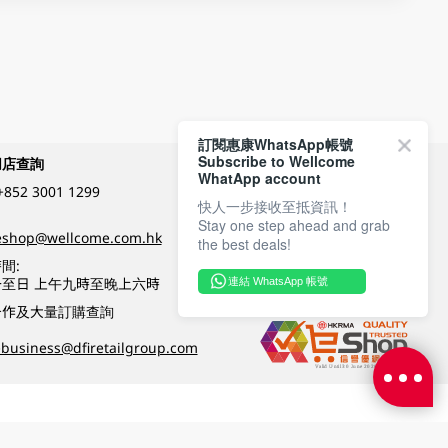
訂閱惠康WhatsApp帳號
Subscribe to Wellcome
網店查詢
付款方式
WhatApp account
+852 3001 1299
快人一步接收至抵資訊！
Stay one step ahead and grab
關注我們
eshop@wellcome.com.hk
the best deals!
間:
至日 上午九時至晚上六時
連結 WhatsApp 帳號
優質纲店認證
合作及大量訂購查詢
business@dfiretailgroup.com
條款及細則
|
私隱政策
|
DFI零售集團