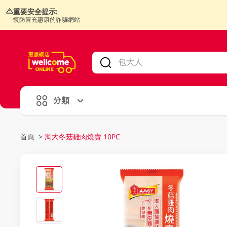
重要安全提示:
慎防冒充惠康的詐騙網站
V
alid Until 30 June 2026
分類
首頁
>
淘大冬菇雞肉燒賣 10PC