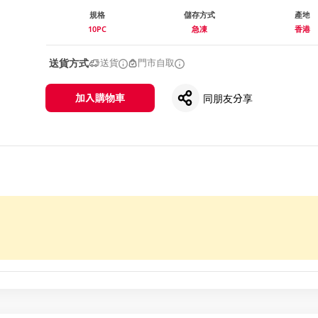
規格
儲存方式
產地
10PC
急凍
香港
送貨方式
送貨
門市自取
加入購物車
同朋友分享