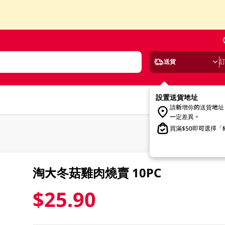
送貨
設置送貨地址
請新增你的送貨地址
一定差異。
買滿$50即可選擇
淘大冬菇雞肉燒賣 10PC
$25.90