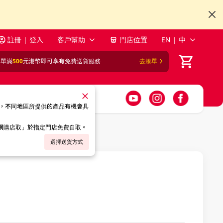
註冊 | 登入
客戶幫助
門店位置
EN | 中
訂單滿
500
元港幣即可享有免費送貨服務
去湊單
，不同地區所提供的產品有機會具
「網購店取」於指定門店免費自取。
選擇送貨方式