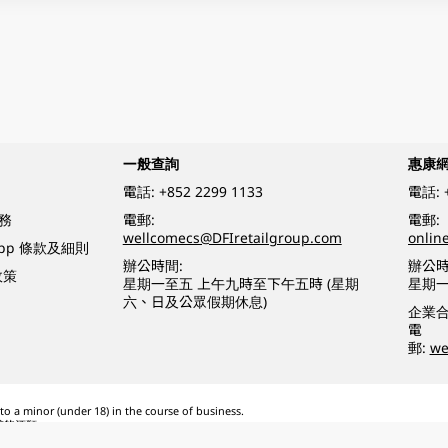
一般查詢
惠康
電話:
+852 2299 1133
電話:
務
電郵:
電郵:
wellcomecs@DFIretailgroup.com
onlin
App 條款及細則
辦公時間:
辦公時
政策
星期一至五 上午九時至下午五時 (星期
星期一
六、日及公眾假期休息)
企業
電
郵:
we
o a minor (under 18) in the course of business.
醉的酒類。