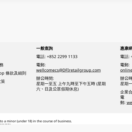
一般查詢
惠康
電話:
+852 2299 1133
電話:
務
電郵:
電郵:
wellcomecs@DFIretailgroup.com
onlin
App 條款及細則
辦公時間:
辦公時
政策
星期一至五 上午九時至下午五時 (星期
星期一
六、日及公眾假期休息)
企業
電
郵:
we
o a minor (under 18) in the course of business.
醉的酒類。