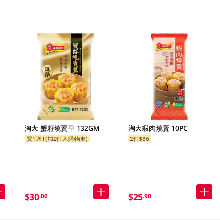
淘大 蟹籽燒賣皇 132GM
淘大蝦肉燒賣 10PC
買1送1(加2件入購物車)
2件$36
$30
$25
.00
.90