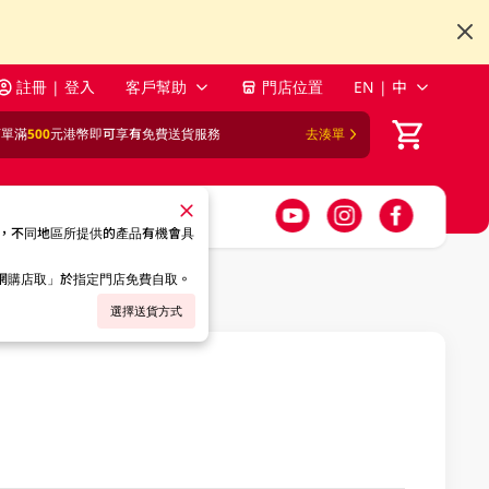
註冊 | 登入
客戶幫助
門店位置
EN | 中
訂單滿
500
元港幣即可享有免費送貨服務
去湊單
，不同地區所提供的產品有機會具
「網購店取」於指定門店免費自取。
選擇送貨方式