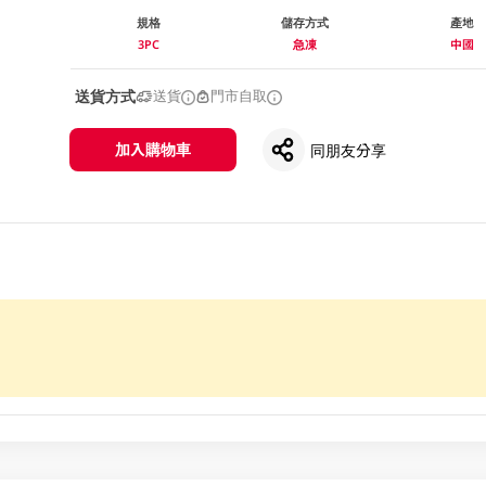
規格
儲存方式
產地
3PC
急凍
中國
送貨方式
送貨
門市自取
加入購物車
同朋友分享