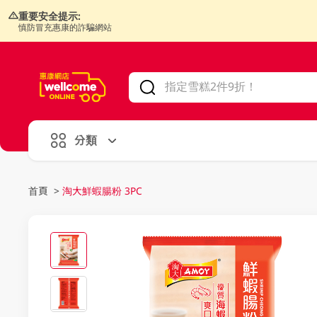
重要安全提示:
慎防冒充惠康的詐騙網站
V
alid Until 30 June 2026
分類
首頁
>
淘大鮮蝦腸粉 3PC