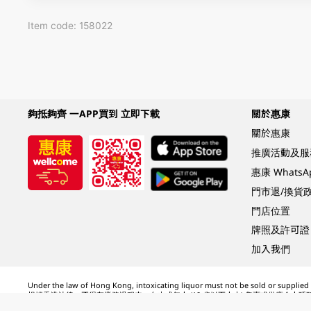
Item code: 158022
夠抵夠齊 一APP買到 立即下載
關於惠康
關於惠康
推廣活動及服
惠康 Whats
門市退/換貨
門店位置
牌照及許可證
加入我們
Under the law of Hong Kong, intoxicating liquor must not be sold or supplied t
根據香港法律，不得在業務過程中，向未成年人 (18 歲以下人士) 售賣或供應令人醺