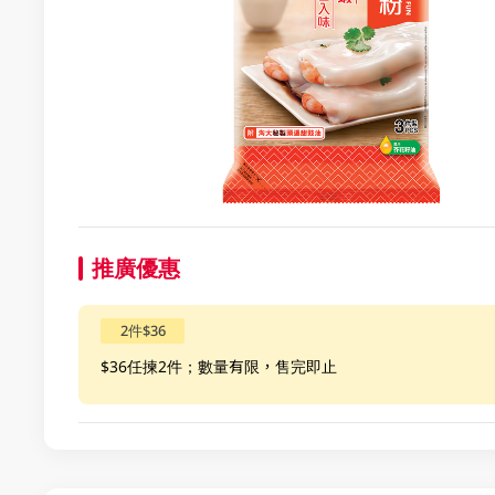
推廣優惠
2件$36
$36任揀2件；數量有限，售完即止