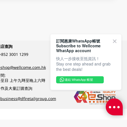
訂閱惠康WhatsApp帳號
Subscribe to Wellcome
網店查詢
付款方式
WhatApp account
+852 3001 1299
快人一步接收至抵資訊！
Stay one step ahead and grab
關注我們
eshop@wellcome.com.hk
the best deals!
間:
至日 上午九時至晚上六時
連結 WhatsApp 帳號
優質纲店認證
合作及大量訂購查詢
business@dfiretailgroup.com
條款及細則
|
私隱政策
|
DFI零售集團