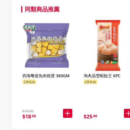
同類商品推薦
四海地道魚肉燒賣 360GM
淘大晶瑩蝦餃王 6PC
2件$26
2件$36
$19.00
$18
$25
.00
.90