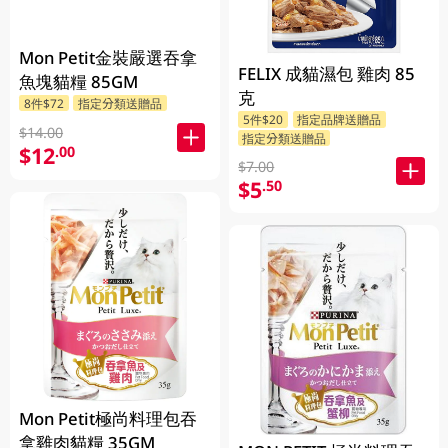
Mon Petit金裝嚴選吞拿
FELIX 成貓濕包 雞肉 85
魚塊貓糧 85GM
克
8件$72
指定分類送贈品
5件$20
指定品牌送贈品
$14.00
指定分類送贈品
$12
.00
$7.00
$5
.50
Mon Petit極尚料理包吞
拿雞肉貓糧 35GM