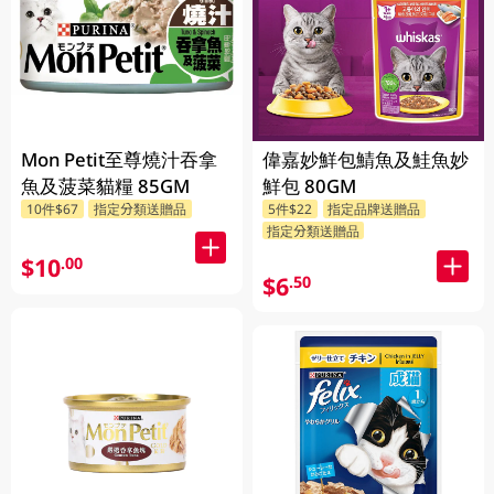
Mon Petit至尊燒汁吞拿
偉嘉妙鮮包鯖魚及鮭魚妙
魚及菠菜貓糧 85GM
鮮包 80GM
10件$67
指定分類送贈品
5件$22
指定品牌送贈品
指定分類送贈品
$10
.00
$6
.50