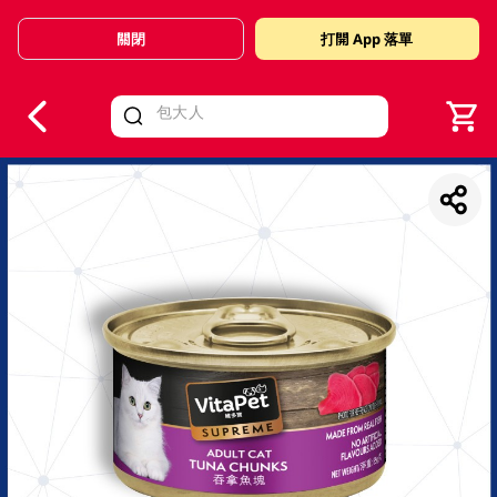
關閉
打開 App 落單
V
alid Until 30 June 2026