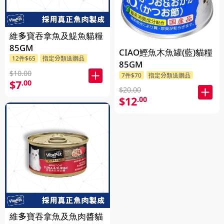
維多寶吞拿魚及鯷魚貓糧
85GM
CIAO鰹魚木魚罐(藍)貓糧
12件$65
指定分類送贈品
85GM
$10.00
7件$70
指定分類送贈品
$7
.00
$20.00
$12
.00
維多寶吞拿魚及魚肉醬貓