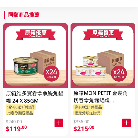
同類商品推薦
原箱MON PETIT 金裝角
原箱維多寶吞拿魚鯷魚貓
切吞拿魚塊貓糧
糧 24 X 85GM
24X85GM
滿$80送1件贈品
滿$80送1件贈品
指定分類送贈品
指定分類送贈品
$240.00
$336.00
$119
$215
.00
.00