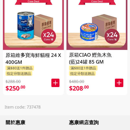
原箱CIAO 鰹魚木魚
原箱維多寶海鮮貓糧 24 X
(藍)24罐 85 GM
400GM
滿$80送1件贈品
滿$80送1件贈品
指定分類送贈品
指定分類送贈品
$288.00
$480.00
$250
$208
.00
.00
Item code: 737478
關於惠康
惠康網店查詢