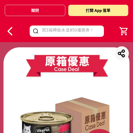
關閉
打開 App 落單
V
alid Until 30 June 2026