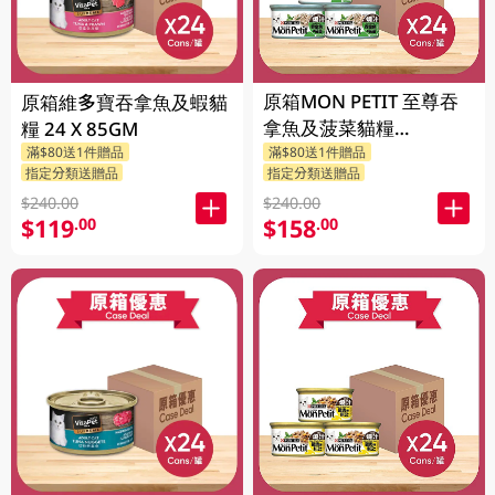
原箱MON PETIT 至尊吞
原箱維多寶吞拿魚及蝦貓
拿魚及菠菜貓糧
糧 24 X 85GM
24X85GM
滿$80送1件贈品
滿$80送1件贈品
指定分類送贈品
指定分類送贈品
$240.00
$240.00
$119
$158
.00
.00