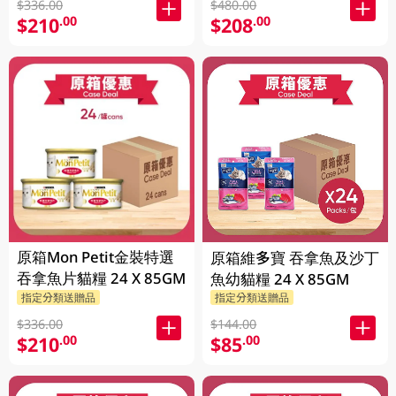
$336.00
$480.00
$210
$208
.00
.00
原箱Mon Petit金裝特選
原箱維多寶 吞拿魚及沙丁
吞拿魚片貓糧 24 X 85GM
魚幼貓糧 24 X 85GM
指定分類送贈品
指定分類送贈品
$336.00
$144.00
$210
$85
.00
.00