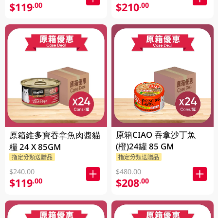
$119
$210
.00
.00
原箱CIAO 吞拿沙丁魚
原箱維多寶吞拿魚肉醬貓
(橙)24罐 85 GM
糧 24 X 85GM
指定分類送贈品
指定分類送贈品
$240.00
$480.00
$119
$208
.00
.00