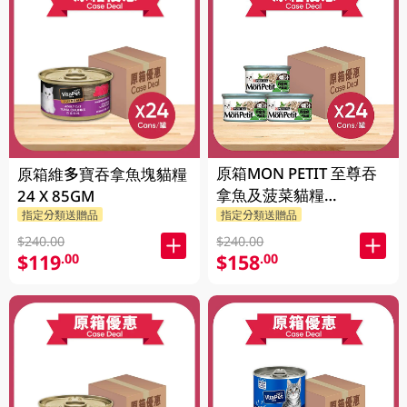
原箱MON PETIT 至尊吞
原箱維多寶吞拿魚塊貓糧
拿魚及菠菜貓糧
24 X 85GM
24X85GM
指定分類送贈品
指定分類送贈品
$240.00
$240.00
$119
$158
.00
.00