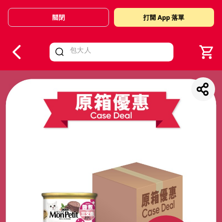
關閉
打開 App 落單
V
alid Until 30 June 2026