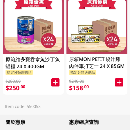
原箱MON PETIT 燒汁雞
原箱維多寶吞拿魚沙丁魚
肉伴車打芝士 24 X 85GM
貓糧 24 X 400GM
指定分類送贈品
指定分類送贈品
$288.00
$240.00
$250
$158
.00
.00
Item code: 550053
關於惠康
惠康網店查詢