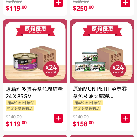
$240.00
$288.00
$119
$250
.00
.00
原箱MON PETIT 至尊吞
原箱維多寶吞拿魚塊貓糧
拿魚及菠菜貓糧
24 X 85GM
24X85GM
滿$80送1件贈品
滿$80送1件贈品
指定分類送贈品
指定分類送贈品
$240.00
$240.00
$119
$158
.00
.00