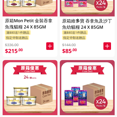
原箱Mon Petit 金裝吞拿
原箱維多寶 吞拿魚及沙丁
魚塊貓糧 24 X 85GM
魚幼貓糧 24 X 85GM
滿$80送1件贈品
滿$80送1件贈品
指定分類送贈品
指定分類送贈品
$336.00
$144.00
$215
$85
.00
.00