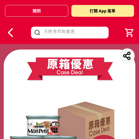
關閉
打開 App 落單
V
alid Until 30 June 2026