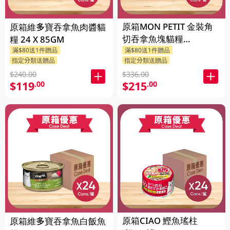
原箱MON PETIT 金裝角
原箱維多寶吞拿魚肉醬貓
切吞拿魚塊貓糧
糧 24 X 85GM
24X85GM
滿$80送1件贈品
滿$80送1件贈品
指定分類送贈品
指定分類送贈品
$240.00
$336.00
$119
$215
.00
.00
原箱CIAO 鰹魚瑤柱
原箱維多寶吞拿魚白飯魚