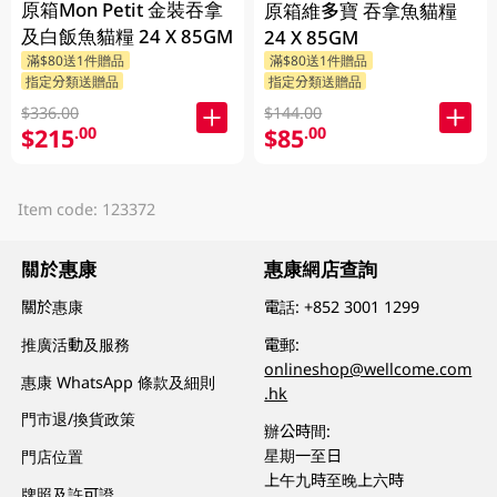
原箱Mon Petit 金裝吞拿
原箱維多寶 吞拿魚貓糧
及白飯魚貓糧 24 X 85GM
24 X 85GM
滿$80送1件贈品
滿$80送1件贈品
指定分類送贈品
指定分類送贈品
$336.00
$144.00
$215
$85
.00
.00
Item code: 123372
關於惠康
惠康網店查詢
關於惠康
電話:
+852 3001 1299
推廣活動及服務
電郵:
onlineshop@wellcome.com
惠康 WhatsApp 條款及細則
.hk
門市退/換貨政策
辦公時間:
星期一至日
門店位置
上午九時至晚上六時
牌照及許可證