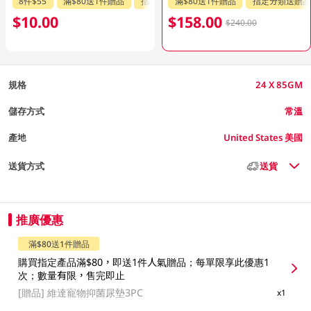
8件$55
滿$80送1件贈品
指定分類送贈品
滿$80送1件贈品
指定分類送贈品
$10.00
$158.00
$240.00
規格
24 X 85GM
儲存方式
常溫
產地
United States 美國
送貨方式
送貨
推廣優惠
滿$80送1件贈品
購買指定產品滿$80，即送1件人氣贈品；每單限享此優惠1
次；數量有限，售完即止
[贈品]
維達寵物抑菌尿墊3PC
x1