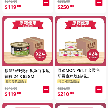
$240.00
$288.00
$119
$250
.00
.00
原箱MON PETIT 金裝角
原箱維多寶吞拿魚白飯魚
切吞拿魚塊貓糧
貓糧 24 X 85GM
24X85GM
指定分類送贈品
指定分類送贈品
$240.00
$336.00
$119
$210
.00
.00