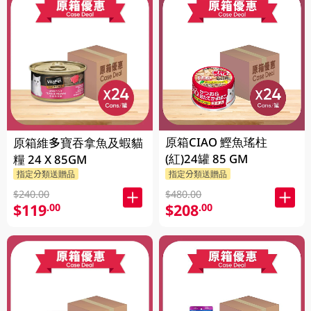
原箱CIAO 鰹魚瑤柱
原箱維多寶吞拿魚及蝦貓
(紅)24罐 85 GM
糧 24 X 85GM
指定分類送贈品
指定分類送贈品
$240.00
$480.00
$119
$208
.00
.00