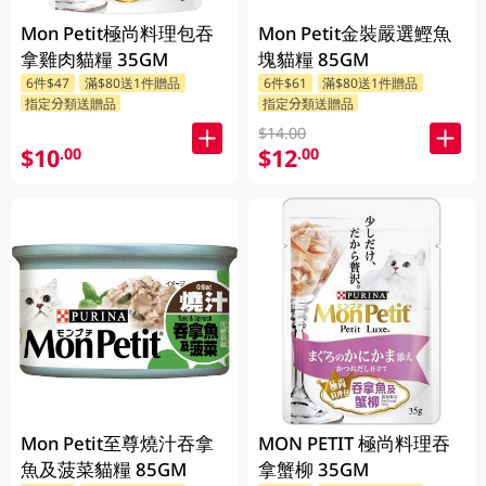
Mon Petit極尚料理包吞
Mon Petit金裝嚴選鰹魚
拿雞肉貓糧 35GM
塊貓糧 85GM
6件$47
滿$80送1件贈品
6件$61
滿$80送1件贈品
指定分類送贈品
指定分類送贈品
$14.00
$10
$12
.00
.00
Mon Petit至尊燒汁吞拿
MON PETIT 極尚料理吞
魚及菠菜貓糧 85GM
拿蟹柳 35GM