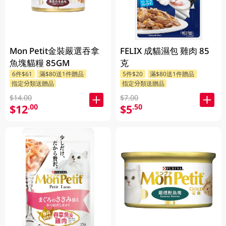
Mon Petit金裝嚴選吞拿
FELIX 成貓濕包 雞肉 85
魚塊貓糧 85GM
克
6件$61
滿$80送1件贈品
5件$20
滿$80送1件贈品
指定分類送贈品
指定分類送贈品
$14.00
$7.00
$12
$5
.00
.50