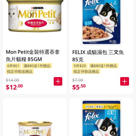
Mon Petit金裝特選吞拿
FELIX 成貓濕包 三文魚
魚片貓糧 85GM
85克
6件$61
滿$80送1件贈品
5件$20
滿$80送1件贈品
指定分類送贈品
指定分類送贈品
$14.00
$7.00
$12
$5
.00
.50