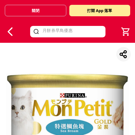
關閉
打開 App 落單
V
alid Until 30 June 2026