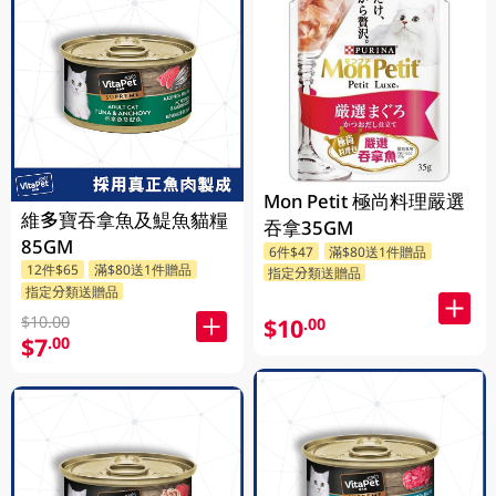
Mon Petit 極尚料理嚴選
維多寶吞拿魚及鯷魚貓糧
吞拿35GM
85GM
6件$47
滿$80送1件贈品
12件$65
滿$80送1件贈品
指定分類送贈品
指定分類送贈品
$10.00
$10
.00
$7
.00