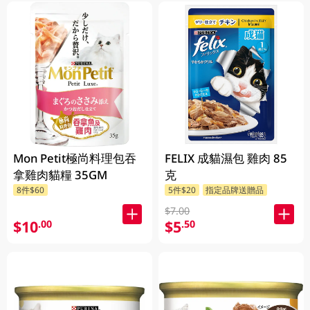
Mon Petit極尚料理包吞
FELIX 成貓濕包 雞肉 85
拿雞肉貓糧 35GM
克
8件$60
5件$20
指定品牌送贈品
$7.00
$10
$5
.00
.50