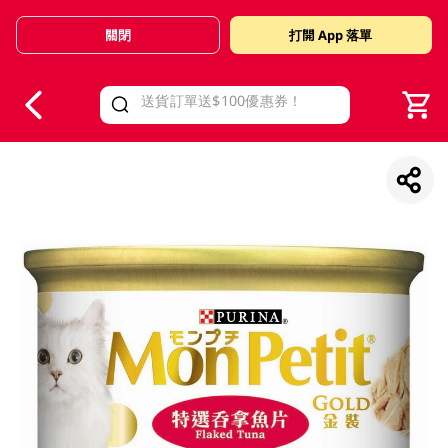
關閉
打開 App 落單
V
alid Until 30 June 2026