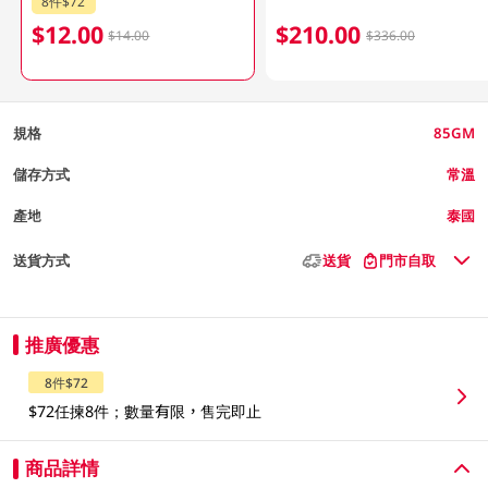
8件$72
$12.00
$210.00
$14.00
$336.00
規格
85GM
儲存方式
常溫
產地
泰國
送貨方式
送貨
門市自取
推廣優惠
8件$72
$72任揀8件；數量有限，售完即止
商品詳情