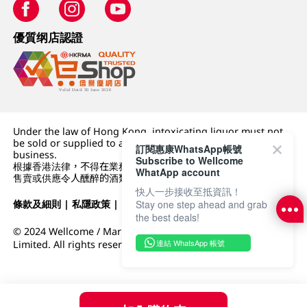
優質纲店認證
Under the law of Hong Kong, intoxicating liquor must not
be sold or supplied to a minor (under 18) in the course of
訂閱惠康WhatsApp帳號
business.
Subscribe to Wellcome
根據香港法律，不得在業務過程中，向未成年人 (18 歲以下人士)
WhatApp account
售賣或供應令人醺醉的酒類。
快人一步接收至抵資訊！
條款及細則
|
私隱政策
|
DFI零售集團
Stay one step ahead and grab
the best deals!
© 2024 Wellcome / Market Place. The Dairy Farm Company
連結 WhatsApp 帳號
Limited. All rights reserved.