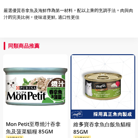
嚴選優質吞拿魚及海鮮作為第一材料，配以上乘的烹調手法。肉與肉
汁的完美比例，使味道更鮮, 適口性更佳
同類商品推薦
Mon Petit至尊燒汁吞拿
維多寶吞拿魚白飯魚貓糧
魚及菠菜貓糧 85GM
85GM