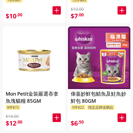
10件$67
12件$65
$10.00
$10
$7
.00
.00
Mon Petit金裝嚴選吞拿
偉嘉妙鮮包鯖魚及鮭魚妙
魚塊貓糧 85GM
鮮包 80GM
8件$72
5件$22
指定品牌送贈品
$14.00
$12
$6
.00
.50