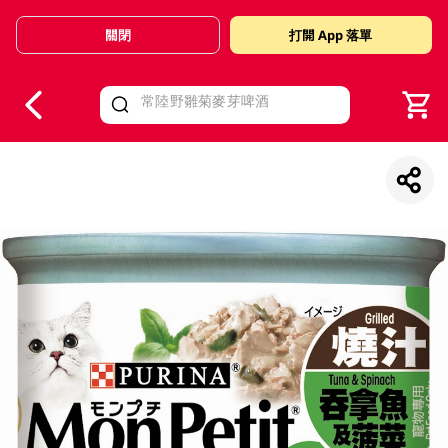
關閉
打開 App 落單
V
alid Until 30 June 2026