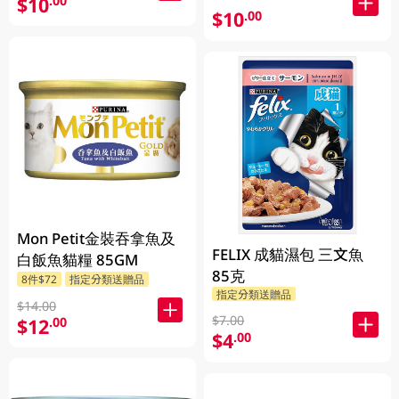
$10
.00
$10
.00
Mon Petit金裝吞拿魚及
FELIX 成貓濕包 三文魚
白飯魚貓糧 85GM
85克
8件$72
指定分類送贈品
指定分類送贈品
$14.00
$7.00
$12
.00
$4
.00