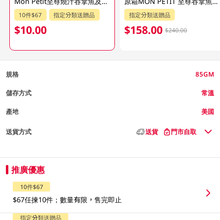
Mon Petit至尊燒汁吞拿魚及菠菜貓糧 85GM
原箱MON PETIT 至尊吞拿魚及菠菜貓糧 24X85GM
10件$67
指定分類送贈品
指定分類送贈品
$10.00
$158.00
$240.00
規格
85GM
儲存方式
常溫
產地
美國
送貨方式
送貨
門市自取
推廣優惠
10件$67
$67任揀10件；數量有限，售完即止
指定分類送贈品