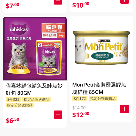
$10
.00
$7
.00
Mon Petit金裝嚴選鰹魚
偉嘉妙鮮包鯖魚及鮭魚妙
塊貓糧 85GM
鮮包 80GM
8件$72
指定分類送贈品
5件$22
指定品牌送贈品
指定分類送贈品
$14.00
$12
.00
$6
.50