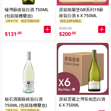
蠔灣蘇維翁白酒 750ML
原箱格蘭堡GB系列19蘇
維翁白酒 6 X 750ML
(包裝隨機發放)
2件$178
指定分類85折
指定品牌送贈品
$588.00
$131
$200
.00
.00
秘石酒園蘇維翁白酒
原箱雲霧之灣長相思白酒
6 X 750ML
750ML (包裝隨機發放)
2件$150
指定分類85折