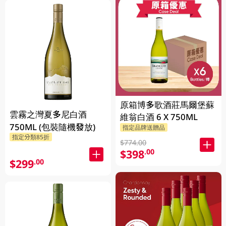
原箱博多歌酒莊馬爾堡蘇
雲霧之灣夏多尼白酒
維翁白酒 6 X 750ML
750ML (包裝隨機發放)
指定品牌送贈品
指定分類85折
$774.00
$398
.00
$299
.00