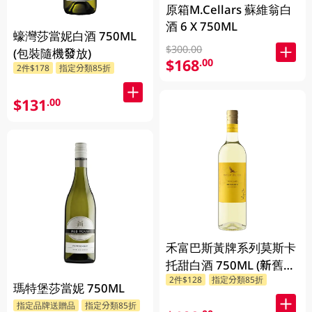
原箱M.Cellars 蘇維翁白
酒 6 X 750ML
蠔灣莎當妮白酒 750ML
$300.00
(包裝隨機發放)
$168
.00
2件$178
指定分類85折
$131
.00
禾富巴斯黃牌系列莫斯卡
托甜白酒 750ML (新舊包
2件$128
指定分類85折
裝隨機發貨)
瑪特堡莎當妮 750ML
指定品牌送贈品
指定分類85折