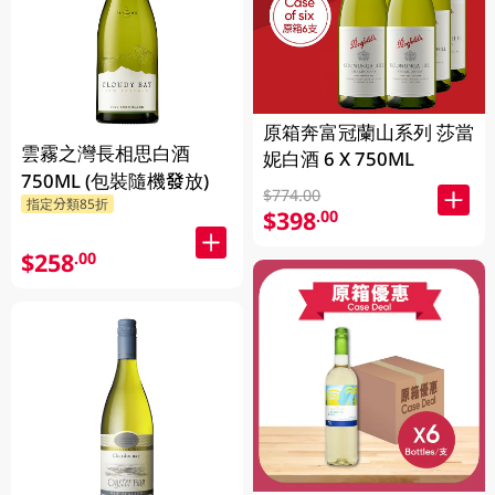
原箱奔富冠蘭山系列 莎當
雲霧之灣長相思白酒
妮白酒 6 X 750ML
750ML (包裝隨機發放)
$774.00
指定分類85折
$398
.00
$258
.00