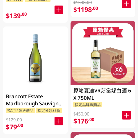
$1548.00
$1198
.00
$139
.00
原箱夏迪VR莎當妮白酒 6
Brancott Estate
X 750ML
Marlborough Sauvignon
指定品牌送贈品
Blanc 750ML
指定品牌送贈品
指定分類85折
$450.00
$176
.00
$129.00
$79
.00