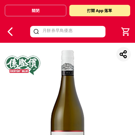
關閉
打開 App 落單
V
alid Until 30 June 2026