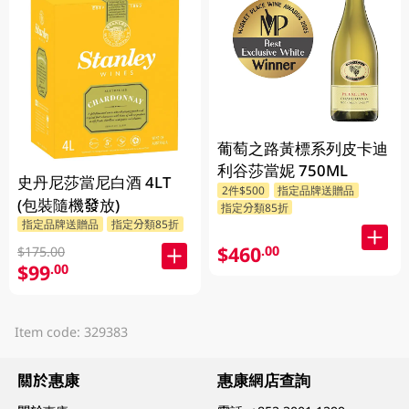
葡萄之路黃標系列皮卡迪
利谷莎當妮 750ML
史丹尼莎當尼白酒 4LT
2件$500
指定品牌送贈品
(包裝隨機發放)
指定分類85折
指定品牌送贈品
指定分類85折
$460
.00
$175.00
$99
.00
Item code: 329383
關於惠康
惠康網店查詢