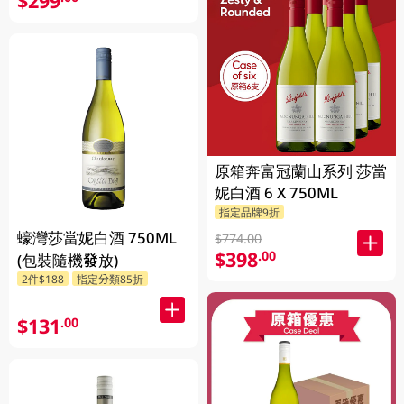
$299
原箱奔富冠蘭山系列 莎當
妮白酒 6 X 750ML
指定品牌9折
蠔灣莎當妮白酒 750ML
$774.00
$398
.00
(包裝隨機發放)
2件$188
指定分類85折
$131
.00