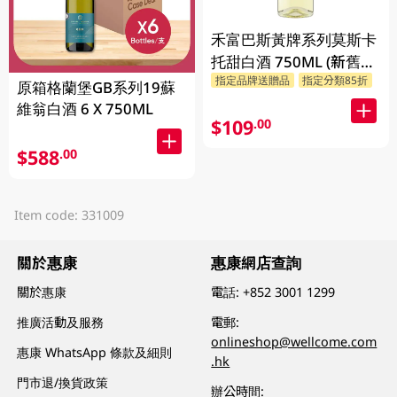
禾富巴斯黃牌系列莫斯卡
托甜白酒 750ML (新舊包
指定品牌送贈品
指定分類85折
裝隨機發貨)
原箱格蘭堡GB系列19蘇
維翁白酒 6 X 750ML
$109
.00
$588
.00
Item code: 331009
關於惠康
惠康網店查詢
關於惠康
電話:
+852 3001 1299
推廣活動及服務
電郵:
onlineshop@wellcome.com
惠康 WhatsApp 條款及細則
.hk
門市退/換貨政策
辦公時間: