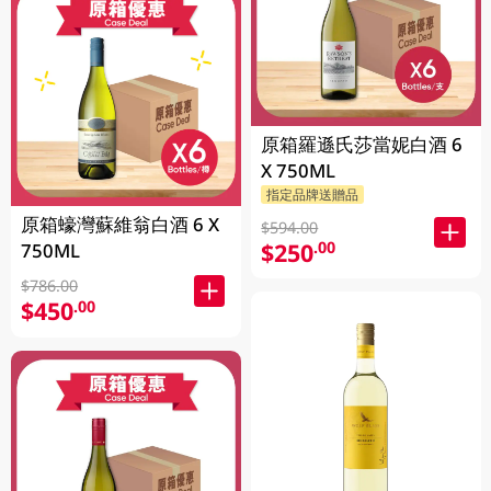
原箱羅遜氏莎當妮白酒 6
X 750ML
指定品牌送贈品
原箱蠔灣蘇維翁白酒 6 X
$594.00
$250
.00
750ML
$786.00
$450
.00