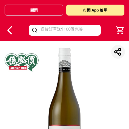
關閉
打開 App 落單
V
alid Until 30 June 2026