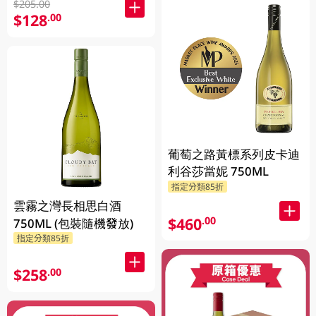
$205.00
$128
.00
葡萄之路黃標系列皮卡迪
利谷莎當妮 750ML
指定分類85折
雲霧之灣長相思白酒
$460
.00
750ML (包裝隨機發放)
指定分類85折
$258
.00