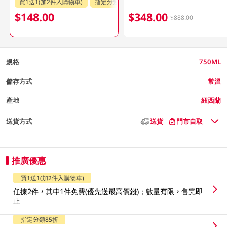
買1送1(加2件入購物車)
指定分類85折
$148.00
$348.00
$888.00
規格
750ML
儲存方式
常溫
產地
紐西蘭
送貨方式
送貨
門市自取
推廣優惠
買1送1(加2件入購物車)
任揀2件，其中1件免費(優先送最高價錢)；數量有限，售完即
止
指定分類85折