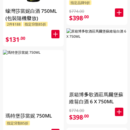
指定品牌9折
蠔灣莎當妮白酒 750ML
$774.00
$398
.00
(包裝隨機發放)
2件$188
指定分類85折
$131
.00
原箱博多歌酒莊馬爾堡蘇
維翁白酒 6 X 750ML
$774.00
瑪特堡莎當妮 750ML
$398
.00
指定分類85折