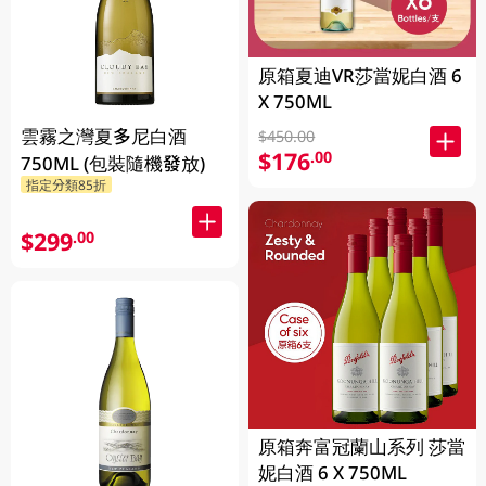
原箱夏迪VR莎當妮白酒 6
X 750ML
雲霧之灣夏多尼白酒
$450.00
$176
.00
750ML (包裝隨機發放)
指定分類85折
$299
.00
原箱奔富冠蘭山系列 莎當
妮白酒 6 X 750ML