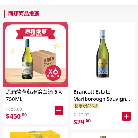
同類商品推薦
原箱蠔灣蘇維翁白酒 6 X
Brancott Estate
Marlborough Sauvignon
750ML
Blanc 750ML
指定分類85折
$786.00
$450
.00
$129.00
$79
.00