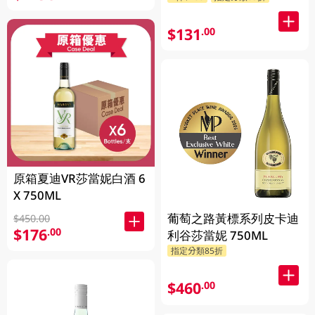
$131
.00
原箱夏迪VR莎當妮白酒 6
X 750ML
葡萄之路黃標系列皮卡迪
$450.00
$176
.00
利谷莎當妮 750ML
指定分類85折
$460
.00