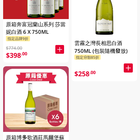
原箱奔富冠蘭山系列 莎當
妮白酒 6 X 750ML
指定品牌9折
雲霧之灣長相思白酒
$774.00
750ML (包裝隨機發放)
$398
.00
指定分類85折
$258
.00
原箱博多歌酒莊馬爾堡蘇