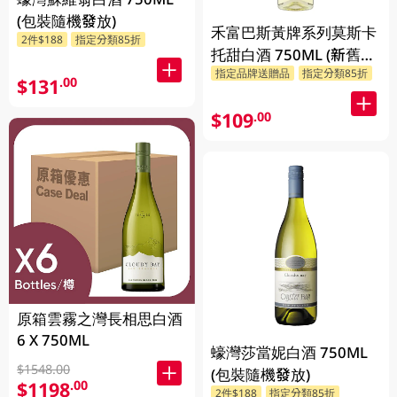
(包裝隨機發放)
禾富巴斯黃牌系列莫斯卡
2件$188
指定分類85折
托甜白酒 750ML (新舊包
指定品牌送贈品
指定分類85折
裝隨機發貨)
$131
.00
$109
.00
原箱雲霧之灣長相思白酒
6 X 750ML
蠔灣莎當妮白酒 750ML
$1548.00
(包裝隨機發放)
$1198
.00
2件$188
指定分類85折