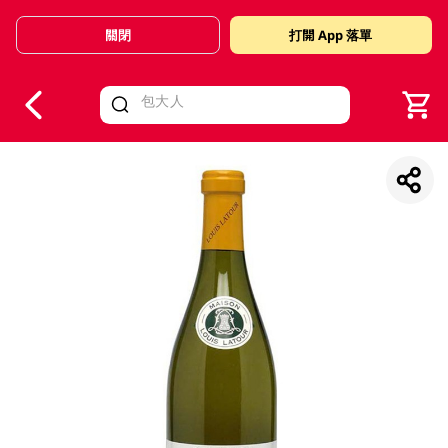
關閉
打開 App 落單
V
alid Until 30 June 2026