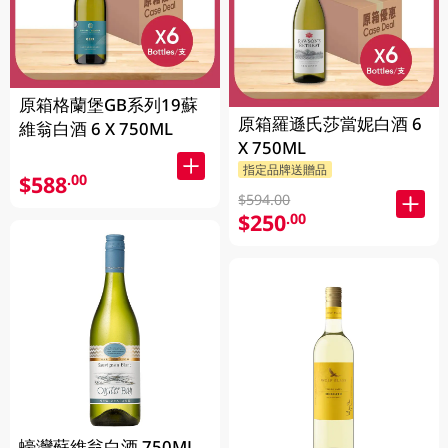
原箱格蘭堡GB系列19蘇
原箱羅遜氏莎當妮白酒 6
維翁白酒 6 X 750ML
X 750ML
指定品牌送贈品
$588
.00
$594.00
$250
.00
蠔灣蘇維翁白酒 750ML