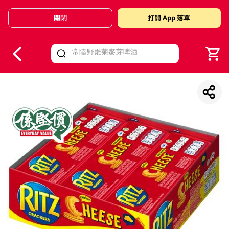
關閉
打開 App 落單
V
alid Until 30 June 2026