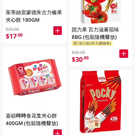
茱蒂絲雷蒙德朱古力榛果
夾心餅 180GM
固力果 百力滋蕃茄味
$30.00
$17
.00
8BG (包裝隨機發放)
買1送1(加2件入購物車)
$35.00
$30
.00
嘉頓時時食花生夾心餅
400GM (包裝隨機發放)