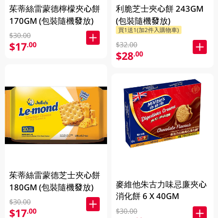
茱蒂絲雷蒙德檸檬夾心餅
利脆芝士夾心餅 243GM
170GM (包裝隨機發放)
(包裝隨機發放)
買1送1(加2件入購物車)
$30.00
$17
.00
$32.00
$28
.00
茱蒂絲雷蒙德芝士夾心餅
麥維他朱古力味忌廉夾心
180GM (包裝隨機發放)
消化餅 6 X 40GM
$30.00
$17
.00
$30.00