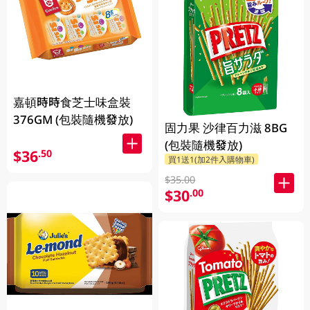
嘉頓時時食芝士味盒裝
376GM (包裝隨機發放)
固力果 沙律百力滋 8BG
(包裝隨機發放)
$36
.50
買1送1(加2件入購物車)
$35.00
$30
.00