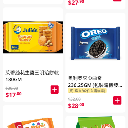
$27
.90
茱蒂絲花生醬三明治餅乾
奧利奧夾心曲奇
180GM
236.25GM (包裝隨機發
$30.00
買1送1(加2件入購物車)
放)
$17
.00
$32.00
$28
.00