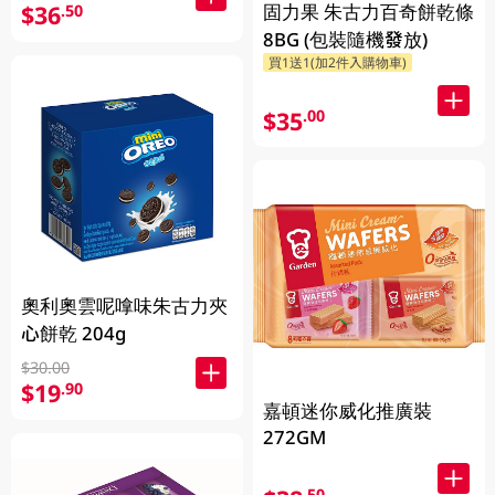
固力果 朱古力百奇餅乾條
$36
.50
8BG (包裝隨機發放)
買1送1(加2件入購物車)
$35
.00
奧利奧雲呢嗱味朱古力夾
心餅乾 204g
$30.00
$19
.90
嘉頓迷你威化推廣裝
272GM
.50