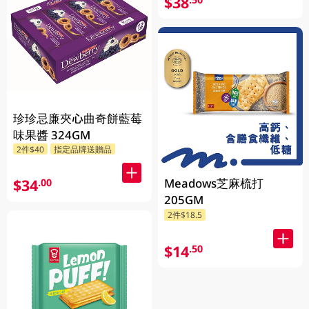
$38
珍珍忌廉夾心曲奇餅藍莓
味果醬 324GM
2件$40
指定品牌送贈品
Meadows芝麻梳打
$34
.00
205GM
2件$18.5
$14
.50