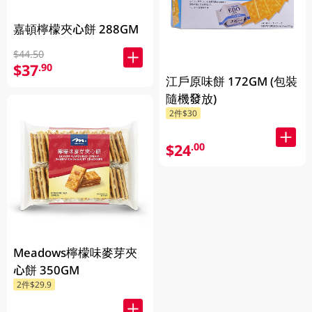
嘉頓檸檬夾心餅 288GM
$44.50
$37
.90
江戶原味餅 172GM (包裝
隨機發放)
2件$30
$24
.00
Meadows檸檬味麥芽夾
心餅 350GM
2件$29.9