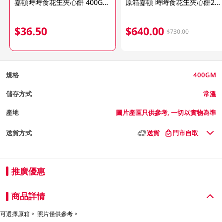
嘉頓時時食花生夾心餅 400GM (包裝隨機發放)
原箱嘉頓 時時食花生夾心餅20 PC
$36.50
$640.00
$730.00
規格
400GM
儲存方式
常溫
產地
圖片產區只供參考, 一切以實物為準
送貨方式
送貨
門市自取
推廣優惠
商品詳情
可選擇原箱。 照片僅供參考。