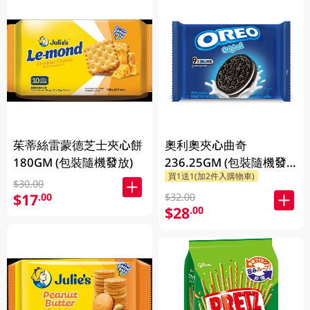
茱蒂絲雷蒙德芝士夾心餅
奧利奧夾心曲奇
180GM (包裝隨機發放)
236.25GM (包裝隨機發
買1送1(加2件入購物車)
放)
$30.00
$17
.00
$32.00
$28
.00