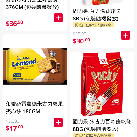
376GM (包裝隨機發放)
固力果 百力滋蕃茄味
8BG (包裝隨機發放)
$36
.50
買1送1(加2件入購物車)
$35.00
$30
.00
茱蒂絲雷蒙德朱古力榛果
夾心餅 180GM
固力果 朱古力百奇餅乾條
$30.00
$17
.00
8BG (包裝隨機發放)
買1送1(加2件入購物車)