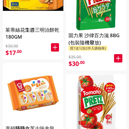
茱蒂絲花生醬三明治餅乾
固力果 沙律百力滋 8BG
180GM
(包裝隨機發放)
$30.00
買1送1(加2件入購物車)
$17
.00
$35.00
$30
.00
嘉頓時時食芝士味盒裝