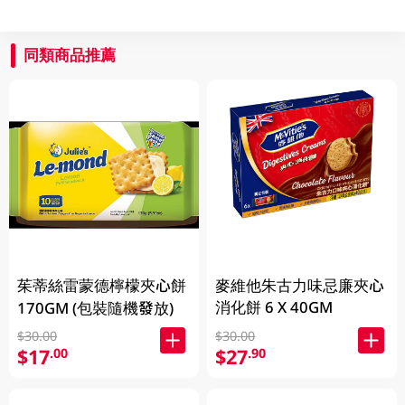
同類商品推薦
茱蒂絲雷蒙德檸檬夾心餅
麥維他朱古力味忌廉夾心
消化餅 6 X 40GM
170GM (包裝隨機發放)
$30.00
$30.00
$17
$27
.00
.90