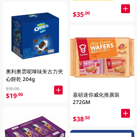
$35
.00
奧利奧雲呢嗱味朱古力夾
心餅乾 204g
$30.00
嘉頓迷你威化推廣裝
$19
.90
272GM
$38
.50