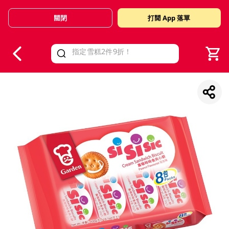
關閉
打開 App 落單
V
alid Until 30 June 2026