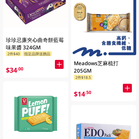
珍珍忌廉夾心曲奇餅藍莓
味果醬 324GM
2件$40
指定品牌送贈品
Meadows芝麻梳打
$34
.00
205GM
2件$18.5
$14
.50