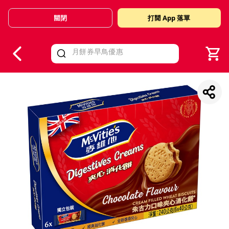
關閉
打開 App 落單
V
alid Until 30 June 2026