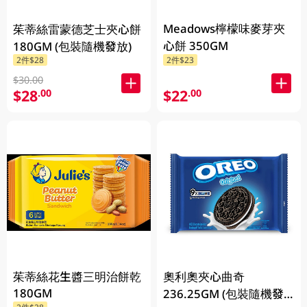
Meadows檸檬味麥芽夾
茱蒂絲雷蒙德芝士夾心餅
心餅 350GM
180GM (包裝隨機發放)
2件$28
2件$23
$30.00
$28
$22
.00
.00
茱蒂絲花生醬三明治餅乾
奧利奧夾心曲奇
180GM
236.25GM (包裝隨機發
2件$28