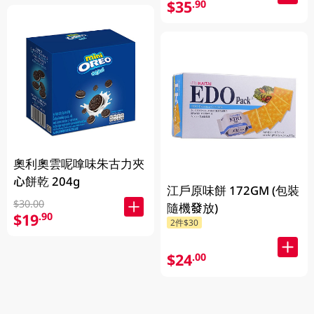
$35
.90
奧利奧雲呢嗱味朱古力夾
心餅乾 204g
江戶原味餅 172GM (包裝
$30.00
隨機發放)
$19
.90
2件$30
$24
.00