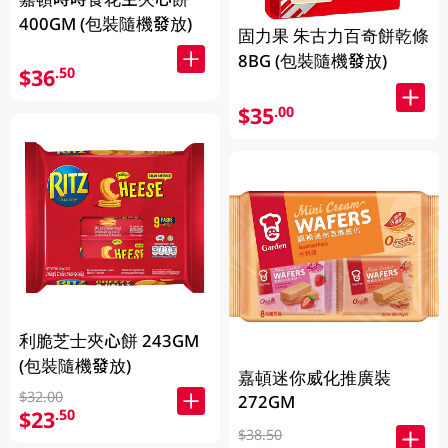
400GM (包裝隨機發放)
固力果 朱古力百奇餅乾條
8BG (包裝隨機發放)
$36
.50
$35
.00
利脆芝士夾心餅 243GM
(包裝隨機發放)
嘉頓迷你威化推廣裝
$32.00
272GM
$23
.50
$38.50