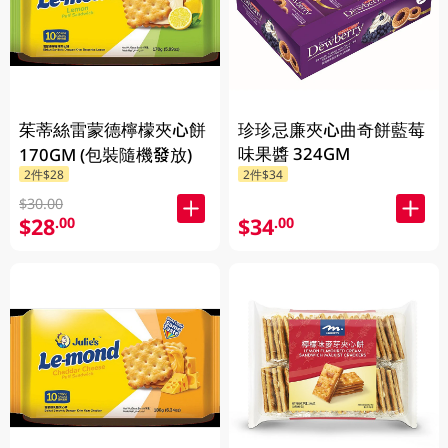
茱蒂絲雷蒙德檸檬夾心餅
珍珍忌廉夾心曲奇餅藍莓
味果醬 324GM
170GM (包裝隨機發放)
2件$28
2件$34
$30.00
$28
$34
.00
.00