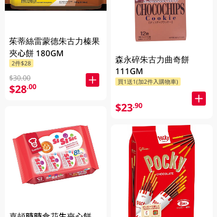
茱蒂絲雷蒙德朱古力榛果
夾心餅 180GM
森永碎朱古力曲奇餅
2件$28
111GM
$30.00
買1送1(加2件入購物車)
$28
.00
$23
.90
嘉頓時時食花生夾心餅