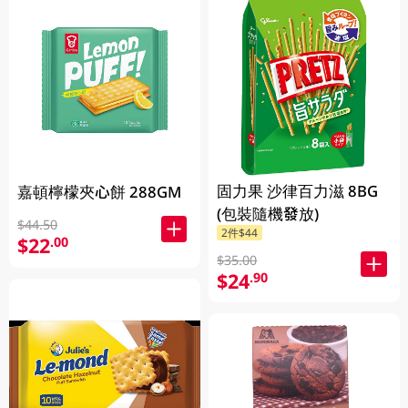
固力果 沙律百力滋 8BG
嘉頓檸檬夾心餅 288GM
(包裝隨機發放)
$44.50
2件$44
$22
.00
$35.00
$24
.90