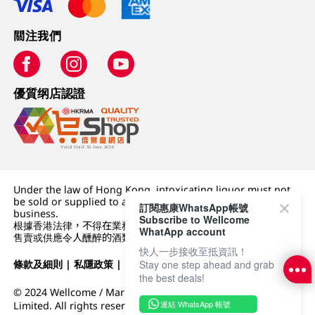
關注我們
優質纲店認證
Under the law of Hong Kong, intoxicating liquor must not
be sold or supplied to a minor (under 18) in the course of
訂閱惠康WhatsApp帳號
business.
Subscribe to Wellcome
根據香港法律，不得在業務過程中，向未成年人 (18 歲以下人士)
WhatApp account
售賣或供應令人醺醉的酒類。
快人一步接收至抵資訊！
條款及細則
|
私隱政策
|
DFI零售集團
Stay one step ahead and grab
the best deals!
© 2024 Wellcome / Market Place. The Dairy Farm Company
連結 WhatsApp 帳號
Limited. All rights reserved.