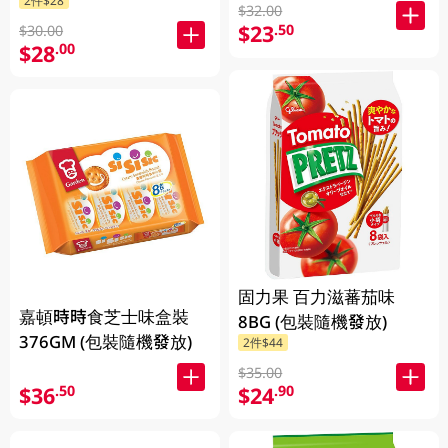
放)
$32.00
$23
.50
$30.00
$28
.00
固力果 百力滋蕃茄味
嘉頓時時食芝士味盒裝
8BG (包裝隨機發放)
376GM (包裝隨機發放)
2件$44
$35.00
$36
$24
.50
.90