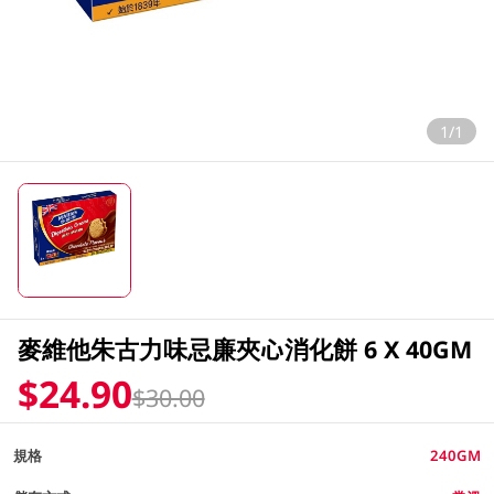
1/1
麥維他朱古力味忌廉夾心消化餅 6 X 40GM
$24.90
$30.00
規格
240GM