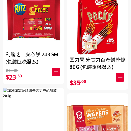
利脆芝士夾心餅 243GM
固力果 朱古力百奇餅乾條
(包裝隨機發放)
8BG (包裝隨機發放)
$32.00
$23
.50
$35
.00