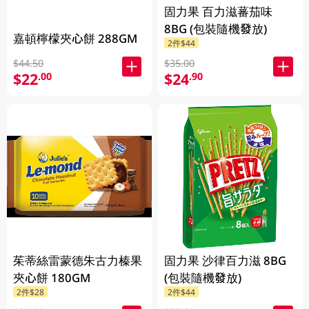
固力果 百力滋蕃茄味
8BG (包裝隨機發放)
嘉頓檸檬夾心餅 288GM
2件$44
$44.50
$35.00
$22
$24
.00
.90
茱蒂絲雷蒙德朱古力榛果
固力果 沙律百力滋 8BG
夾心餅 180GM
(包裝隨機發放)
2件$28
2件$44