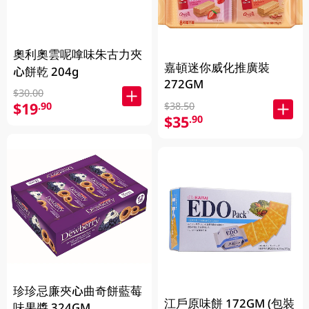
奧利奧雲呢嗱味朱古力夾
嘉頓迷你威化推廣裝
心餅乾 204g
272GM
$30.00
$19
.90
$38.50
$35
.90
珍珍忌廉夾心曲奇餅藍莓
江戶原味餅 172GM (包裝
味果醬 324GM