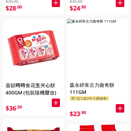
$30.00
$35.00
$28
$24
.00
.90
森永碎朱古力曲奇餅
嘉頓時時食花生夾心餅
111GM
400GM (包裝隨機發放)
買1送1(加2件入購物車)
$36
.50
$23
.90