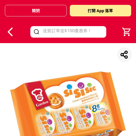
關閉
打開 App 落單
V
alid Until 30 June 2026