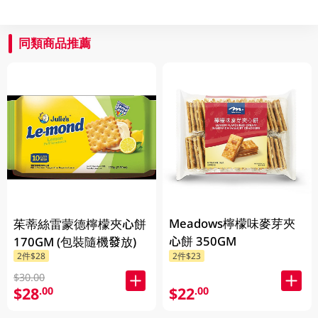
同類商品推薦
Meadows檸檬味麥芽夾
茱蒂絲雷蒙德檸檬夾心餅
心餅 350GM
170GM (包裝隨機發放)
2件$28
2件$23
$30.00
$28
$22
.00
.00