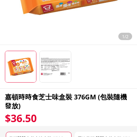
1/2
嘉頓時時食芝士味盒裝 376GM (包裝隨機
發放)
$36.50