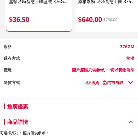
嘉頓時時食芝士味盒裝 376GM (包裝隨機發放)
原箱嘉頓 時時食芝士餅 376 GM
$36.50
$640.00
$730.00
規格
376GM
儲存方式
常溫
產地
圖片產區只供參考, 一切以實物為準
送貨方式
送貨
門市自取
推廣優惠
商品詳情
可選擇原箱。 照片僅供參考。