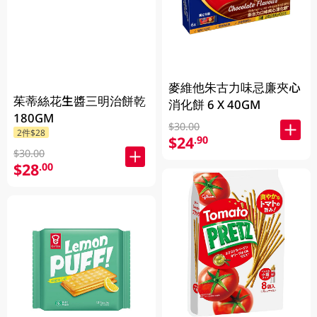
麥維他朱古力味忌廉夾心
茱蒂絲花生醬三明治餅乾
消化餅 6 X 40GM
180GM
$30.00
2件$28
$24
.90
$30.00
$28
.00