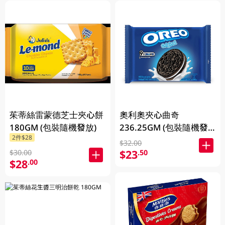
茱蒂絲雷蒙德芝士夾心餅
奧利奧夾心曲奇
180GM (包裝隨機發放)
236.25GM (包裝隨機發
2件$28
放)
$32.00
$23
.50
$30.00
$28
.00