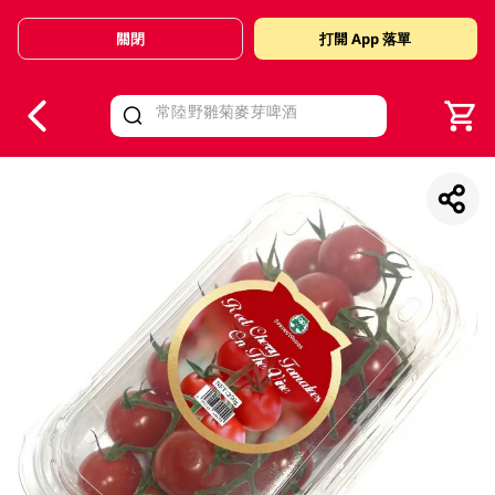
關閉
打開 App 落單
V
alid Until 30 June 2026