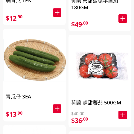
刺青瓜 1PK
荷蘭 高甜蜜糖車厘茄
180GM
$12
.90
$49
.00
青瓜仔 3EA
荷蘭 超甜蕃茄 500GM
$13
.90
$40.00
$36
.00