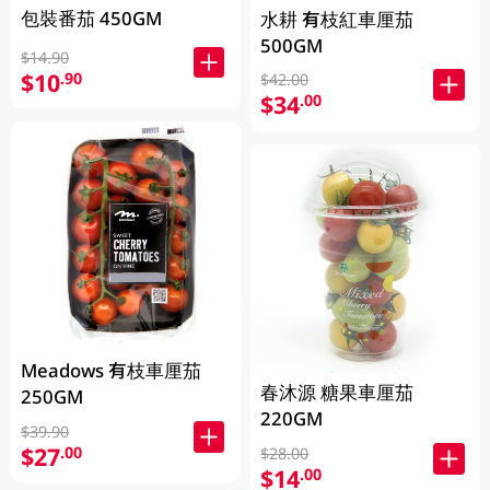
包裝番茄 450GM
水耕 有枝紅車厘茄
500GM
$14.90
$10
.90
$42.00
$34
.00
Meadows 有枝車厘茄
春沐源 糖果車厘茄
250GM
220GM
$39.90
$27
.00
$28.00
$14
.00