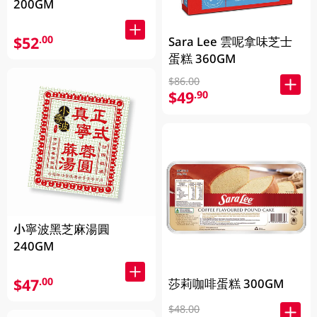
200GM
$52
.00
Sara Lee 雲呢拿味芝士
蛋糕 360GM
$86.00
$49
.90
小寧波黑芝麻湯圓
240GM
$47
.00
莎莉咖啡蛋糕 300GM
$48.00