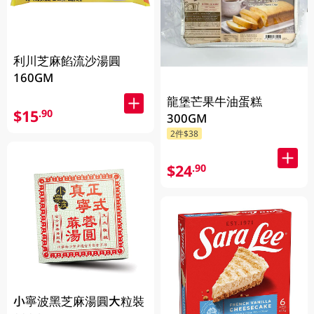
利川芝麻餡流沙湯圓
160GM
龍堡芒果牛油蛋糕
$15
.90
300GM
2件$38
$24
.90
小寧波黑芝麻湯圓大粒裝