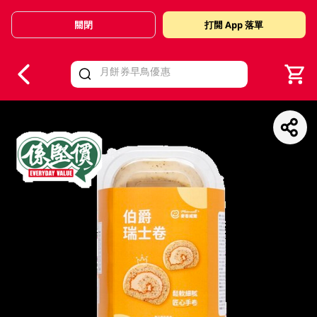
關閉
打開 App 落單
V
alid Until 30 June 2026