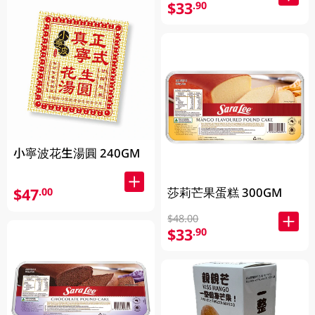
$33
.90
小寧波花生湯圓 240GM
$47
莎莉芒果蛋糕 300GM
.00
$48.00
$33
.90