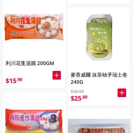
利川花生湯圓 200GM
麥香威爾 抹茶柚子瑞士卷
$15
.90
240G
$36.00
$25
.00