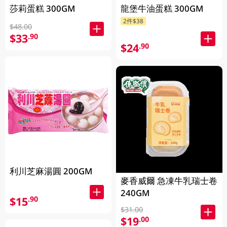
莎莉蛋糕 300GM
龍堡牛油蛋糕 300GM
2件$38
$48.00
$33
.90
$24
.90
利川芝麻湯圓 200GM
麥香威爾 急凍牛乳瑞士卷
240GM
$15
.90
$31.00
$19
.00