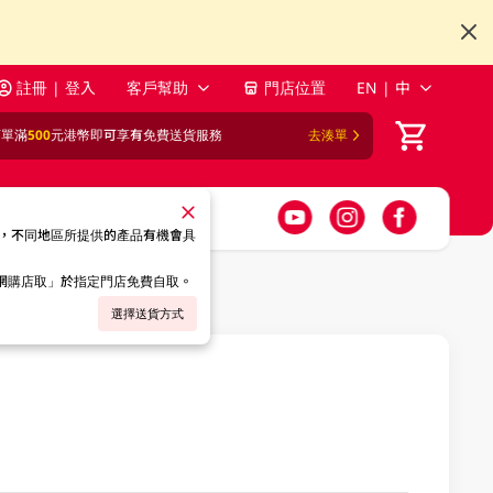
註冊 | 登入
客戶幫助
門店位置
EN | 中
訂單滿
500
元港幣即可享有免費送貨服務
去湊單
，不同地區所提供的產品有機會具
「網購店取」於指定門店免費自取。
選擇送貨方式