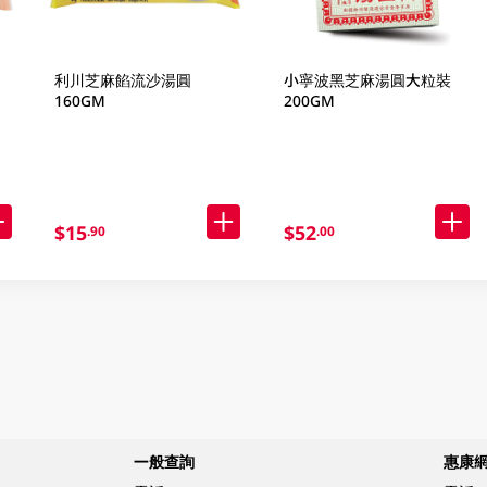
利川芝麻餡流沙湯圓
小寧波黑芝麻湯圓大粒裝
160GM
200GM
$15
$52
.90
.00
一般查詢
惠康