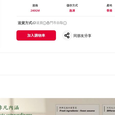
規格
儲存方式
產地
240GM
急凍
香港
送貨方式
送貨
門市自取
加入購物車
同朋友分享