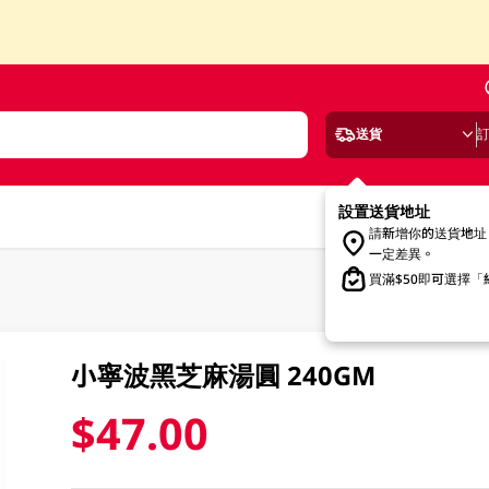
送貨
設置送貨地址
請新增你的送貨地址
一定差異。
買滿$50即可選擇
小寧波黑芝麻湯圓 240GM
$47.00