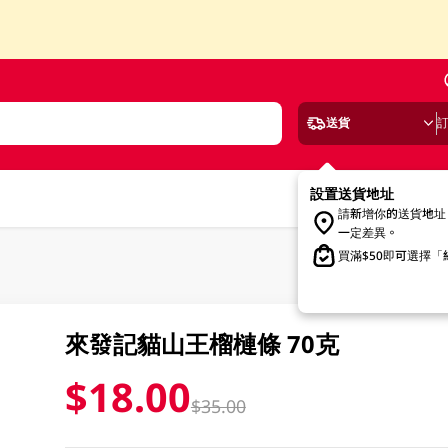
送貨
設置送貨地址
請新增你的送貨地址
一定差異。
買滿$50即可選擇
來發記貓山王榴槤條 70克
$18.00
$35.00