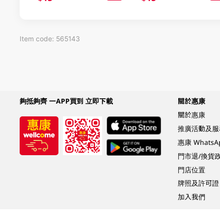
Item code: 565143
夠抵夠齊 一APP買到 立即下載
關於惠康
關於惠康
推廣活動及服
惠康 Whats
門市退/換貨
門店位置
牌照及許可證
加入我們