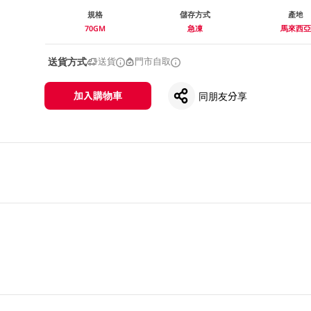
規格
儲存方式
產地
70GM
急凍
馬來西亞
送貨方式
送貨
門市自取
加入購物車
同朋友分享