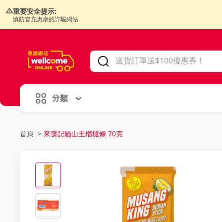
重要安全提示:
慎防冒充惠康的詐騙網站
V
alid Until 30 June 2026
分類
首頁
>
來發記貓山王榴槤條 70克