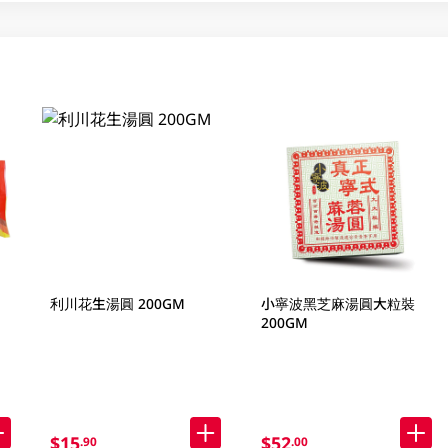
利川花生湯圓 200GM
小寧波黑芝麻湯圓大粒裝
200GM
$15
$52
.90
.00