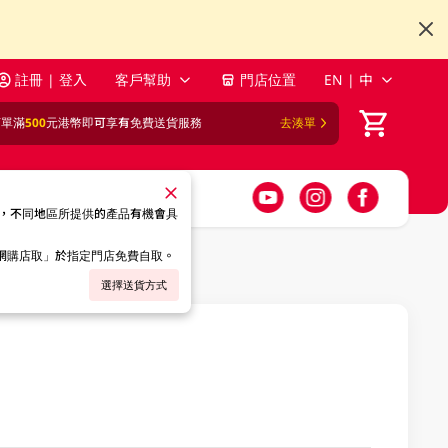
註冊 | 登入
客戶幫助
門店位置
EN | 中
訂單滿
500
元港幣即可享有免費送貨服務
去湊單
，不同地區所提供的產品有機會具
「網購店取」於指定門店免費自取。
選擇送貨方式