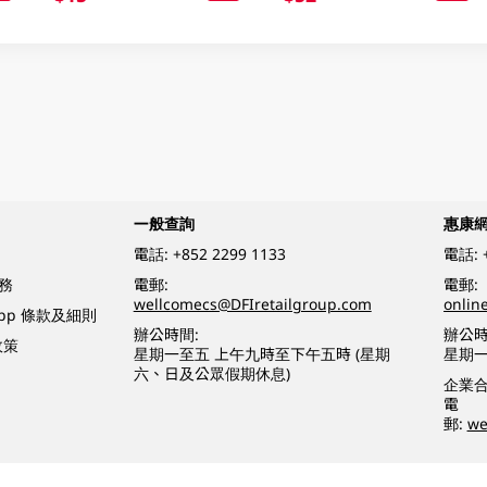
一般查詢
惠康
電話:
+852 2299 1133
電話:
務
電郵:
電郵:
wellcomecs@DFIretailgroup.com
onlin
App 條款及細則
辦公時間:
辦公時
政策
星期一至五 上午九時至下午五時 (星期
星期一
六、日及公眾假期休息)
企業
電
郵:
we