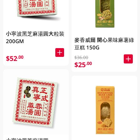
小寧波黑芝麻湯圓大粒裝
麥香威爾 開心果味麻薯綠
200GM
豆糕 150G
$52
.00
$36.00
$25
.00