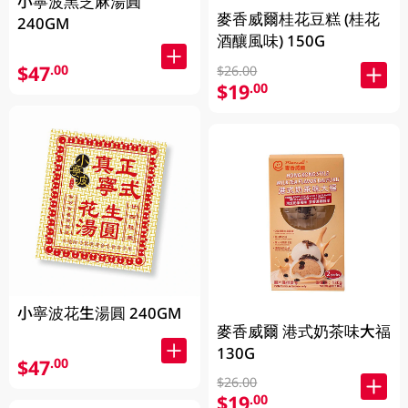
小寧波黑芝麻湯圓
麥香威爾桂花豆糕 (桂花
240GM
酒釀風味) 150G
$47
.00
$26.00
$19
.00
小寧波花生湯圓 240GM
麥香威爾 港式奶茶味大福
130G
$47
.00
$26.00
$19
.00