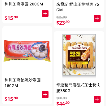
利川芝麻湯圓 200GM
來發記 貓山王榴槤蓉 75
GM
$15
.90
$35.00
$23
.90
利川芝麻餡流沙湯圓
幸運豬門店德式芝士豬肉
160GM
腸350G
$15
.90
$80.00
$44
.00