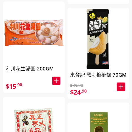
利川花生湯圓 200GM
來發記 黑刺榴槤條 70GM
$15
.90
$39.90
$24
.90