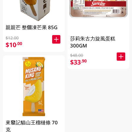
親親芒 整個凍芒果 85G
$12.00
莎莉朱古力旋風蛋糕
$10
.00
300GM
$48.00
$33
.90
來發記貓山王榴槤條 70
克