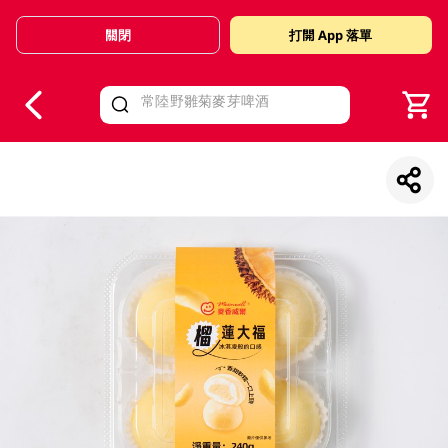
關閉
打開 App 落單
V
alid Until 30 June 2026