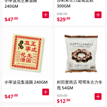
莎莉朱古力旋風蛋糕
小寧波黑芝麻湯圓
300GM
240GM
$48.00
$47
$29
.00
.90
小寧波花生湯圓 240GM
村田實商店 可可朱古力冬
甩 54GM
$47
.00
$20.00
$12
.90