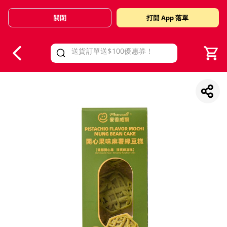
關閉
打開 App 落單
V
alid Until 30 June 2026