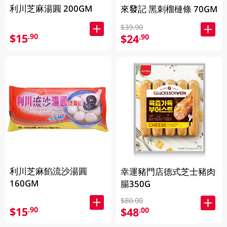
利川芝麻湯圓 200GM
來發記 黑刺榴槤條 70GM
$39.90
$15
.90
$24
.90
利川芝麻餡流沙湯圓
幸運豬門店德式芝士豬肉
160GM
腸350G
$80.00
$15
.90
$48
.00