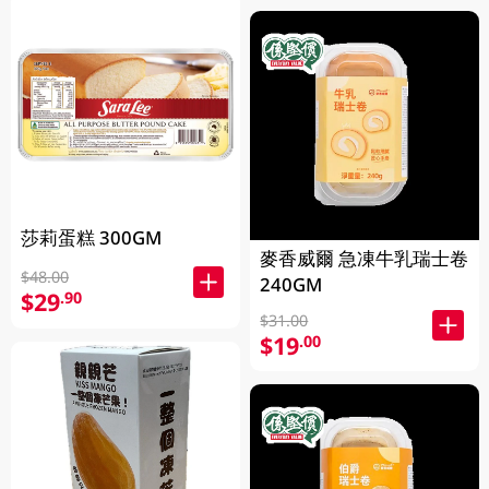
莎莉蛋糕 300GM
麥香威爾 急凍牛乳瑞士卷
$48.00
240GM
$29
.90
$31.00
$19
.00