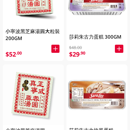
小寧波黑芝麻湯圓大粒裝
莎莉朱古力蛋糕 300GM
200GM
$48.00
$52
$29
.00
.90