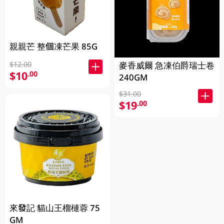
親親芒 整個凍芒果 85G
$12.00
麥香威爾 急凍伯爵瑞士卷
$10
.00
240GM
$31.00
$19
.00
來發記 貓山王榴槤蓉 75
GM