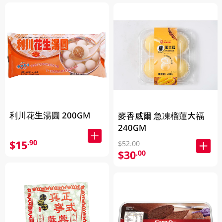
利川花生湯圓 200GM
麥香威爾 急凍榴蓮大福
240GM
$15
.90
$52.00
$30
.00