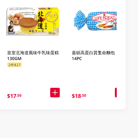
皇室北海道風味牛乳味蛋糕
嘉頓高蛋白質生命麵包
130GM
14PC
2件$27
$17
$18
.50
.50