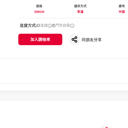
規格
儲存方式
產地
308GM
常溫
中國
送貨方式
送貨
門市自取
加入購物車
同朋友分享