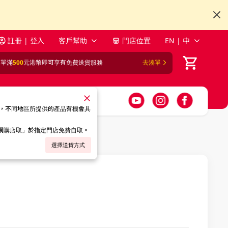
註冊 | 登入
客戶幫助
門店位置
EN | 中
訂單滿
500
元港幣即可享有免費送貨服務
去湊單
，不同地區所提供的產品有機會具
「網購店取」於指定門店免費自取。
選擇送貨方式