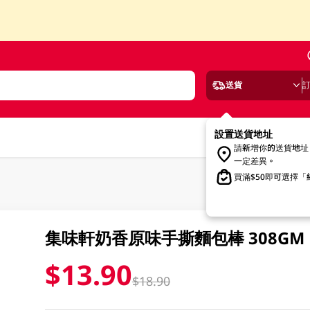
送貨
設置送貨地址
請新增你的送貨地址
一定差異。
買滿$50即可選擇
集味軒奶香原味手撕麵包棒 308GM
$13.90
$18.90