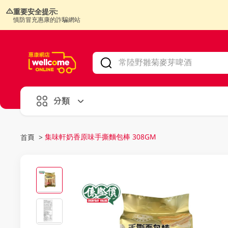
重要安全提示:
慎防冒充惠康的詐騙網站
V
alid Until 30 June 2026
分類
集味軒奶香原味手撕麵包棒 308GM
首頁
>