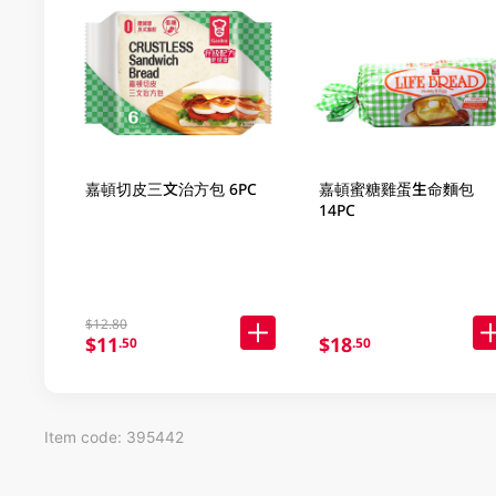
嘉頓切皮三文治方包 6PC
嘉頓蜜糖雞蛋生命麵包
14PC
$12.80
$11
$18
.50
.50
Item code: 395442