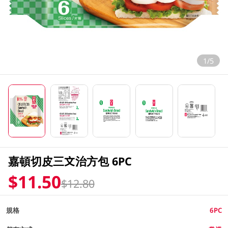
1/5
嘉頓切皮三文治方包 6PC
$11.50
$12.80
規格
6PC