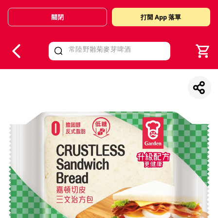
關閉
打開 App 落單
V
alid Until 30 June 2026