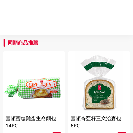
同類商品推薦
嘉頓蜜糖雞蛋生命麵包
嘉頓奇亞籽三文治麥包
14PC
6PC