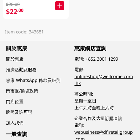
$28.00
$22
.00
Item code: 343681
關於惠康
惠康網店查詢
關於惠康
電話:
+852 3001 1299
推廣活動及服務
電郵:
onlineshop@wellcome.com
惠康 WhatsApp 條款及細則
.hk
門市退/換貨政策
辦公時間:
星期一至日
門店位置
上午九時至晚上六時
牌照及許可證
企業合作及大量訂購查詢
加入我們
電郵:
webusiness@dfiretailgroup
一般查詢
.com