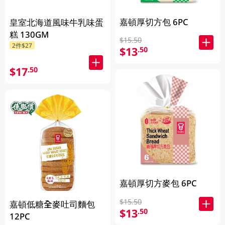
嘉頓厚切方包 6PC
皇室北海道風味牛乳味蛋
糕 130GM
$15.50
2件$27
$13
.50
$17
.50
嘉頓厚切方麥包 6PC
$15.50
嘉頓低糖全麥吐司麵包
$13
.50
12PC