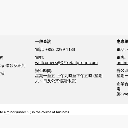
一般查詢
惠康
電話:
+852 2299 1133
電話:
務
電郵:
電郵:
wellcomecs@DFIretailgroup.com
onlin
App 條款及細則
辦公時間:
辦公時
政策
星期一至五 上午九時至下午五時 (星期
星期一
六、日及公眾假期休息)
企業
電
郵:
we
o a minor (under 18) in the course of business.
醉的酒類。
eserved.