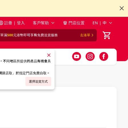
註冊 | 登入
客戶幫助
門店位置
EN | 中
訂單滿
500
元港幣即可享有免費送貨服務
去湊單
，不同地區所提供的產品有機會具
「網購店取」於指定門店免費自取。
選擇送貨方式