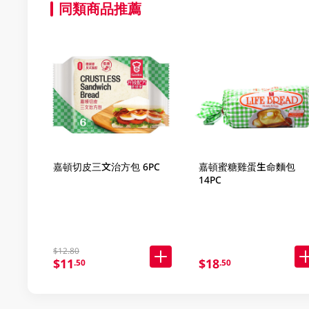
同類商品推薦
嘉頓切皮三文治方包 6PC
嘉頓蜜糖雞蛋生命麵包
14PC
$12.80
$11
$18
.50
.50