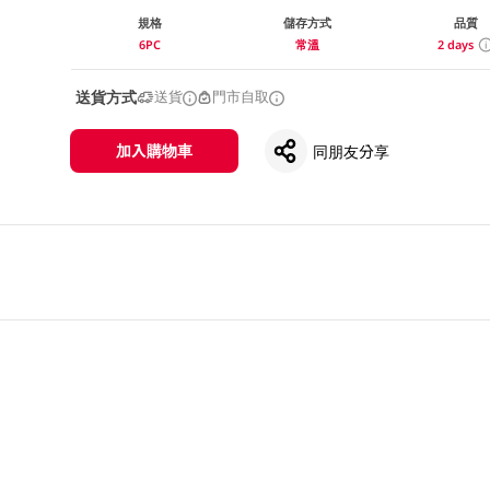
規格
儲存方式
品質
6PC
常溫
2 days
送貨方式
送貨
門市自取
加入購物車
同朋友分享