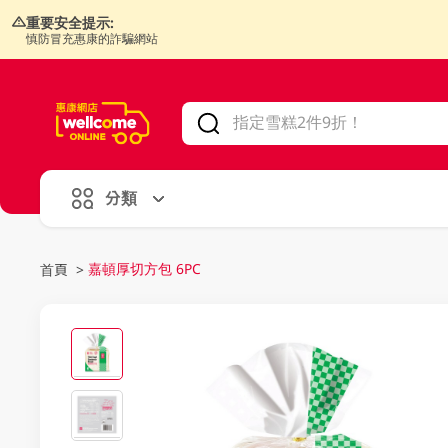
重要安全提示:
慎防冒充惠康的詐騙網站
V
alid Until 30 June 2026
分類
嘉頓厚切方包 6PC
首頁
>