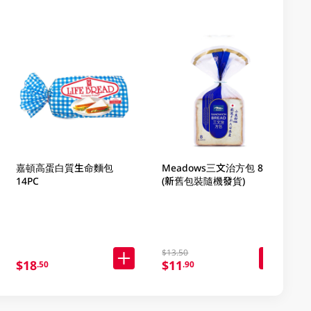
嘉頓高蛋白質生命麵包
Meadows三文治方包 8PC
14PC
(新舊包裝隨機發貨)
$13.50
$18
$11
.50
.90