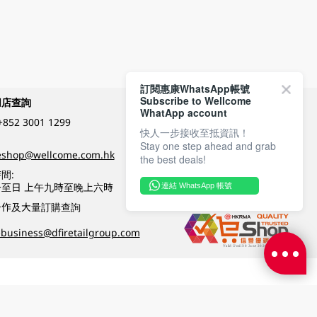
訂閱惠康WhatsApp帳號
Subscribe to Wellcome
網店查詢
付款方式
WhatApp account
+852 3001 1299
快人一步接收至抵資訊！
Stay one step ahead and grab
關注我們
eshop@wellcome.com.hk
the best deals!
間:
至日 上午九時至晚上六時
連結 WhatsApp 帳號
優質纲店認證
合作及大量訂購查詢
business@dfiretailgroup.com
條款及細則
|
私隱政策
|
DFI零售集團