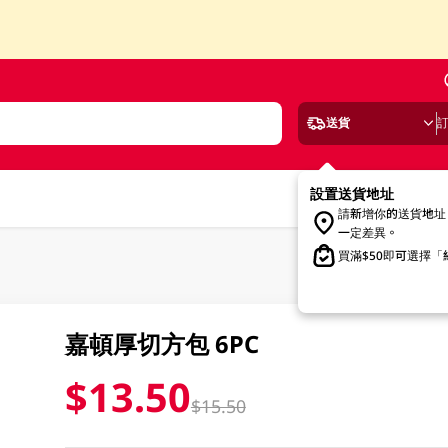
送貨
設置送貨地址
請新增你的送貨地址
一定差異。
買滿$50即可選擇
嘉頓厚切方包 6PC
$13.50
$15.50