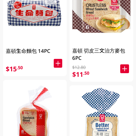
嘉頓 切皮三文治方麥包
嘉頓生命麵包 14PC
6PC
$15
$12.80
.50
$11
.50