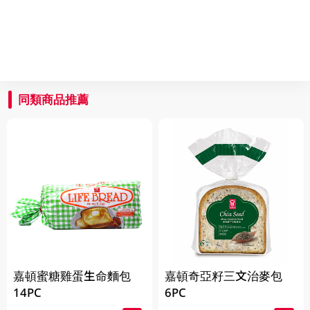
同類商品推薦
嘉頓蜜糖雞蛋生命麵包
嘉頓奇亞籽三文治麥包
14PC
6PC