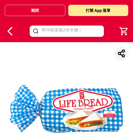
關閉
打開 App 落單
V
alid Until 30 June 2026