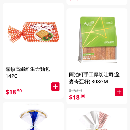
嘉頓高纖維生命麵包
阿泊町手工厚切吐司(全
14PC
麥奇亞籽) 308GM
$18
$25.00
.50
$18
.00