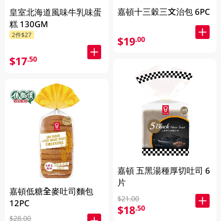
嘉頓十三穀三文治包 6PC
皇室北海道風味牛乳味蛋
糕 130GM
2件$27
$19
.00
$17
.50
嘉頓 五黑湯種厚切吐司 6
片
嘉頓低糖全麥吐司麵包
$21.00
12PC
$18
.50
$28.00