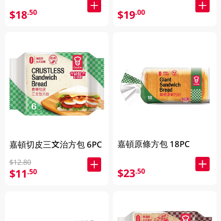
$18
$19
.50
.00
嘉頓原條方包 18PC
嘉頓切皮三文治方包 6PC
$12.80
$23
.50
$11
.50